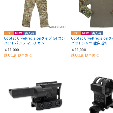
HOT
NEW
再入荷
HOT
NEW
再入荷
Cootac CryePrecisionタイプ G4 コン
Cootac CryePrecisio
バットパンツ マルチカム
バットシャツ 陸自迷彩
￥11,000
￥11,000
残り1点 お早めに
残り1点 お早めに