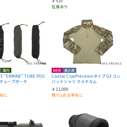
￥510
在庫あり
国内
NEW
再入荷
UE “ERMINE” TUBE POU
Cootac CryePrecisionタイプ G3 コン
ン チューブポーチ
バットシャツ マルチカム
￥11,000
早めに
残り1点 お早めに