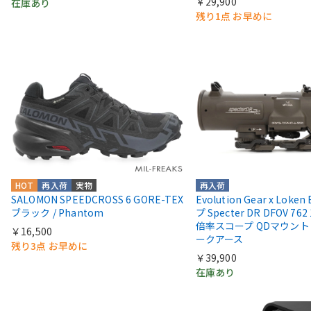
￥29,900
在庫あり
残り1点 お早めに
HOT
再入荷
実物
再入荷
SALOMON SPEEDCROSS 6 GORE-TEX
Evolution Gear x Loke
ブラック / Phantom
プ Specter DR DFOV 762
倍率スコープ QDマウント
￥16,500
ークアース
残り3点 お早めに
￥39,900
在庫あり