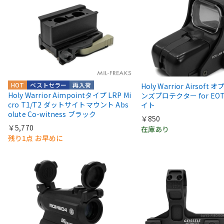
HOT
ベストセラー
再入荷
Holy Warrior Airsoft
Holy Warrior Aimpointタイプ LRP Mi
ンズプロテクター for EOT
cro T1/T2 ダットサイトマウント Abs
イト
olute Co-witness ブラック
￥850
￥5,770
在庫あり
残り1点 お早めに