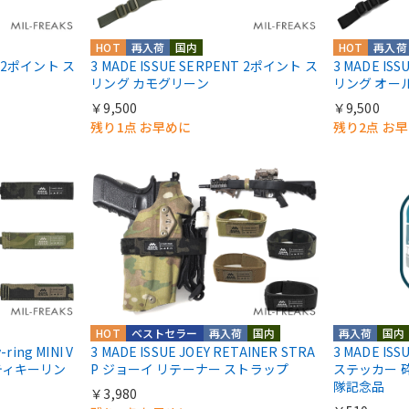
HOT
再入荷
国内
HOT
再入荷
NT 2ポイント ス
3 MADE ISSUE SERPENT 2ポイント ス
3 MADE IS
リング カモグリーン
リング オー
￥9,500
￥9,500
残り1点 お早めに
残り2点 お
HOT
ベストセラー
再入荷
国内
再入荷
国内
-ring MINI V
3 MADE ISSUE JOEY RETAINER STRA
3 MADE I
ティキーリン
P ジョーイ リテーナー ストラップ
ステッカー 
隊記念品
￥3,980