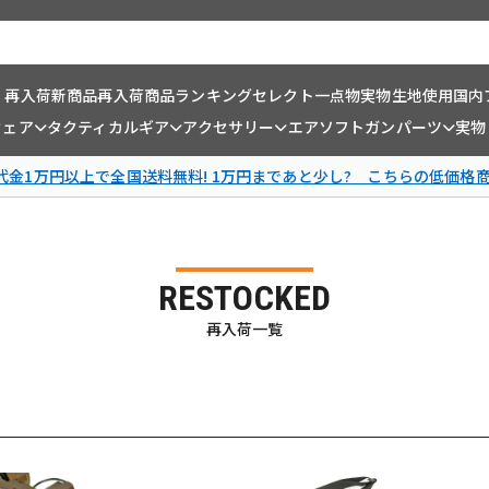
・再入荷
新商品
再入荷商品
ランキング
セレクト一点物
実物生地使用
国内
ウェア
タクティカルギア
アクセサリー
エアソフトガンパーツ
実物
金1万円以上で全国送料無料! 1万円まであと少し? こちらの低価格
RESTOCKED
再入荷一覧