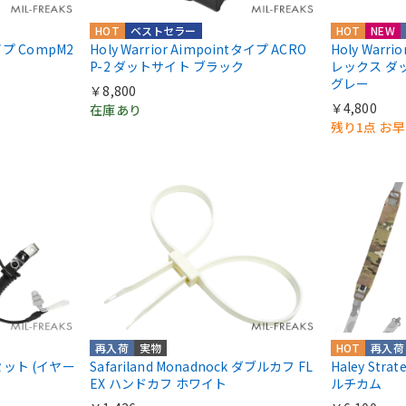
HOT
ベストセラー
HOT
NEW
タイプ CompM2
Holy Warrior Aimpointタイプ ACRO
Holy Warri
P-2 ダットサイト ブラック
レックス ダ
グレー
￥8,800
￥4,800
在庫あり
残り1点 お
再入荷
実物
HOT
再入荷
ドセット (イヤー
Safariland Monadnock ダブルカフ FL
Haley Str
EX ハンドカフ ホワイト
ルチカム