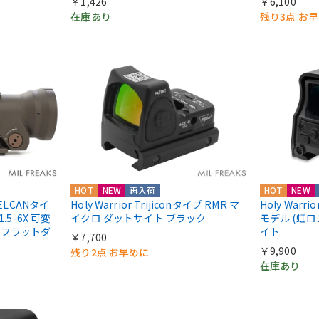
￥1,426
￥6,100
在庫あり
残り3点 お
HOT
NEW
再入荷
HOT
NEW
n ELCANタイ
Holy Warrior Trijiconタイプ RMR マ
Holy Warri
 1.5-6X 可変
イクロ ダットサイト ブラック
モデル (虹
 フラットダ
イト
￥7,700
￥9,900
残り2点 お早めに
在庫あり