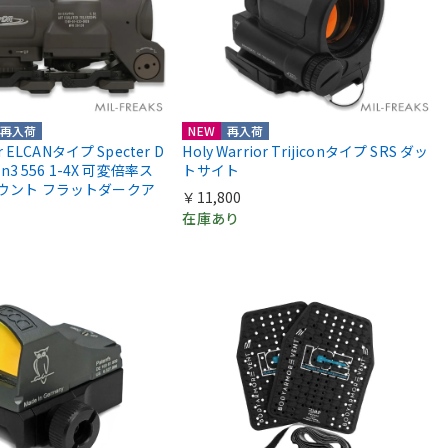
再入荷
NEW
再入荷
or ELCANタイプ Specter D
Holy Warrior Trijiconタイプ SRS ダッ
Gen3 556 1-4X 可変倍率ス
トサイト
マウント フラットダークア
￥11,800
在庫あり