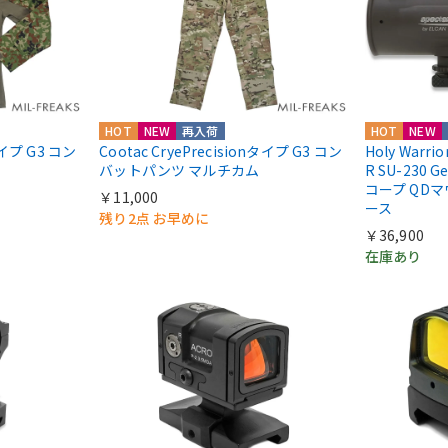
HOT
NEW
再入荷
HOT
NEW
nタイプ G3 コン
Cootac CryePrecisionタイプ G3 コン
Holy Warri
バットパンツ マルチカム
R SU-230 
コープ QD
￥11,000
ース
残り2点 お早めに
￥36,900
在庫あり