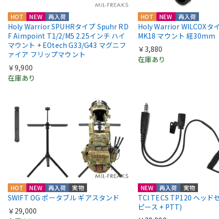
HOT
NEW
再入荷
HOT
NEW
再入荷
Holy Warrior SPUHRタイプ Spuhr RD
Holy Warrior WILCOX
F Aimpoint T1/2/M5 2.25インチ ハイ
MK18 マウント 経30mm
マウント + EOtech G33/G43 マグニフ
￥3,880
ァイア フリップマウント
在庫あり
￥9,900
在庫あり
HOT
NEW
再入荷
実物
NEW
再入荷
実物
SWIFT OG ポータブル ギアスタンド
TCI TECS TP120 ヘッ
ピース + PTT)
￥29,000