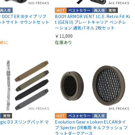
再入荷
HOT
ベストセラー
再入荷
実物
or DOCTER IIIタイプ リフ
BODY ARMOR VENT I.C.E. Retro Fit Ki
ットサイト マウントセット
t (GEN II) プレートキャリア ベンチレ
ーション 通気パネル 2枚セット
￥11,000
早めに
在庫あり
実物
HOT
ベストセラー
再入荷
ategic D3 スリングパッド マ
Evolution Gear x Loken ELCANタイ
プ Specter DR専用 キルフラッシュ フ
ラットダークアース