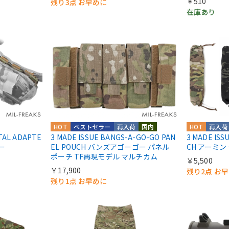
￥510
残り3点 お早めに
在庫あり
HOT
ベストセラー
再入荷
国内
HOT
再入荷
TAL ADAPTE
3 MADE ISSUE BANGS-A-GO-GO PAN
3 MADE ISS
ー
EL POUCH バンズアゴーゴー パネル
CH アーミ
ポーチ TF再現モデル マルチカム
￥5,500
￥17,900
残り2点 お
残り1点 お早めに