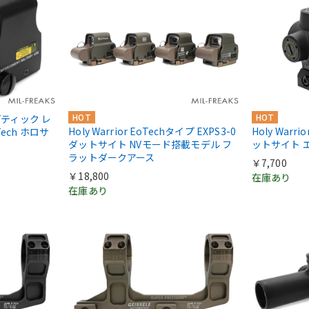
HOT
HOT
 オプティック レ
Holy Warrior EoTechタイプ EXPS3-0
Holy Warri
ech ホロサ
ダットサイト NVモード搭載モデル フ
ットサイト 
ラットダークアース
￥7,700
￥18,800
在庫あり
在庫あり