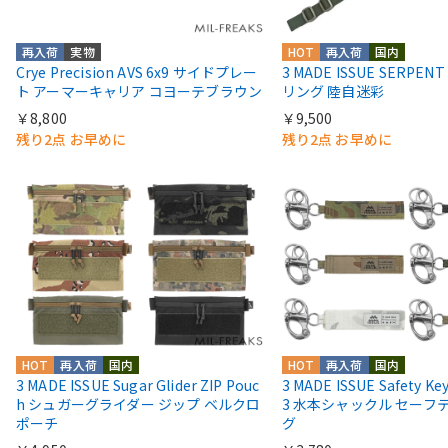
再入荷
実物
HOT
再入荷
国内
Crye Precision AVS 6x9 サイドプレー
3 MADE ISSUE SERPE
ト アーマーキャリア コヨーテブラウン
リング 陸自迷彩
￥8,800
￥9,500
残り2点 お早めに
残り2点 お早めに
HOT
再入荷
国内
HOT
再入荷
国内
3 MADE ISSUE Sugar Glider ZIP Pouc
3 MADE ISSUE Safety Key
h シュガーグライダー ジップ ベルクロ
3 水本シャックル セーフ
ポーチ
グ