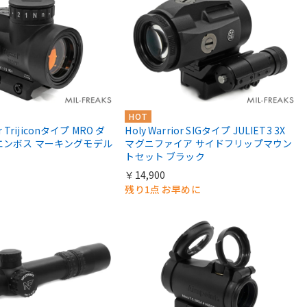
HOT
or Trijiconタイプ MRO ダ
Holy Warrior SIGタイプ JULIET3 3X
エンボス マーキングモデル
マグニファイア サイドフリップマウン
トセット ブラック
￥14,900
残り1点 お早めに