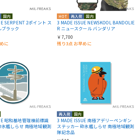
国内
HOT
再入荷
国内
SUE SERPENT 2ポイント ス
3 MADE ISSUE NEWSKOOL BANDOLIE
ルブラック
R ニュースクール バンダリア
￥7,700
早めに
残り3点 お早めに
再入荷
国内
SSUE 昭和基地管理棟前標識
3 MADE ISSUE 南極アデリーペンギン
砕氷艦しらせ 南極地域観測
ステッカー 砕氷艦しらせ 南極地域観測
隊記念品