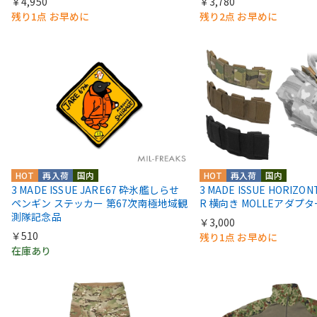
￥4,950
￥3,780
残り1点 お早めに
残り2点 お早めに
HOT
再入荷
国内
HOT
再入荷
国内
3 MADE ISSUE JARE67 砕氷艦しらせ
3 MADE ISSUE HORIZON
ペンギン ステッカー 第67次南極地域観
R 横向き MOLLEアダプタ
測隊記念品
￥3,000
￥510
残り1点 お早めに
在庫あり