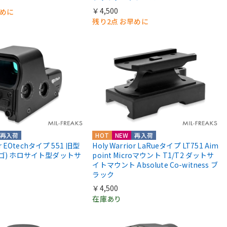
￥4,500
早めに
残り2点 お早めに
再入荷
HOT
NEW
再入荷
or EOtechタイプ 551 旧型
Holy Warrior LaRueタイプ LT751 Aim
ロゴ) ホロサイト型ダットサ
point Microマウント T1/T2 ダットサ
イトマウント Absolute Co-witness ブ
ラック
￥4,500
在庫あり