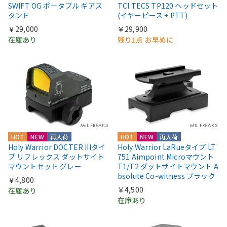
SWIFT OG ポータブル ギアス
TCI TECS TP120 ヘッドセット
タンド
(イヤーピース + PTT)
￥29,000
￥29,900
在庫あり
残り1点 お早めに
HOT
NEW
再入荷
HOT
NEW
再入荷
Holy Warrior DOCTER IIIタイ
Holy Warrior LaRueタイプ LT
プ リフレックス ダットサイト
751 Aimpoint Microマウント
マウントセット グレー
T1/T2 ダットサイトマウント A
bsolute Co-witness ブラック
￥4,800
￥4,500
在庫あり
在庫あり