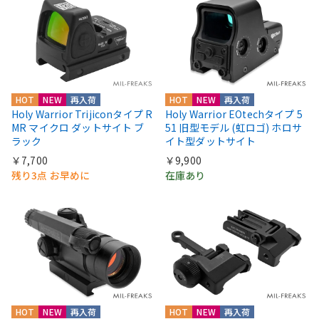
HOT
NEW
再入荷
HOT
NEW
再入荷
Holy Warrior Trijiconタイプ R
Holy Warrior EOtechタイプ 5
MR マイクロ ダットサイト ブ
51 旧型モデル (虹ロゴ) ホロサ
ラック
イト型ダットサイト
￥7,700
￥9,900
残り3点 お早めに
在庫あり
HOT
NEW
再入荷
HOT
NEW
再入荷