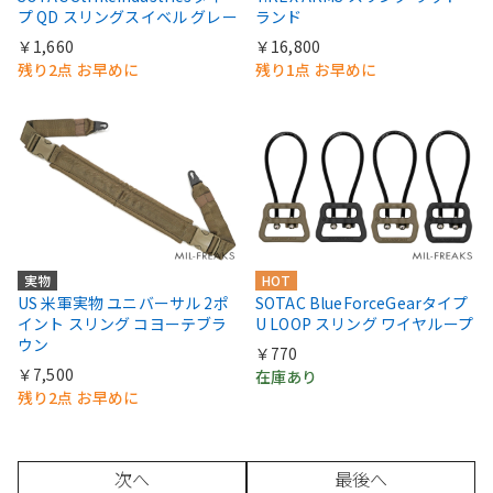
プ QD スリングスイベル グレー
ランド
￥1,660
￥16,800
残り2点 お早めに
残り1点 お早めに
実物
HOT
US 米軍実物 ユニバーサル 2ポ
SOTAC BlueForceGearタイプ
イント スリング コヨーテブラ
U LOOP スリング ワイヤループ
ウン
￥770
￥7,500
在庫あり
残り2点 お早めに
次へ
最後へ