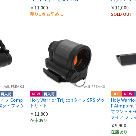
￥11,000
￥11,000
残り1点 お早めに
SOLD OUT
再入荷
NEW
再入荷
HOT
NEW
ntタイプ Comp
Holy Warrior Trijiconタイプ SRS ダッ
Holy Warri
COXタイプマウ
トサイト
F Aimpoint
マウント + E
￥11,800
ァイア フリ
在庫あり
￥9,900
在庫あり