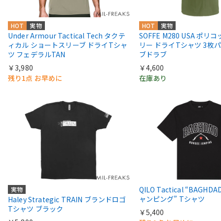
HOT
実物
HOT
実物
Under Armour Tactical Tech タクテ
SOFFE M280 USA ポ
ィカル ショートスリーブ ドライTシャ
リー ドライTシャツ 3枚
ツ フェデラルTAN
ブドラブ
￥3,980
￥4,600
残り1点 お早めに
在庫あり
QILO Tactical “BAGH
実物
ャンピング” Tシャツ
Haley Strategic TRAIN ブランドロゴ
Tシャツ ブラック
￥5,400