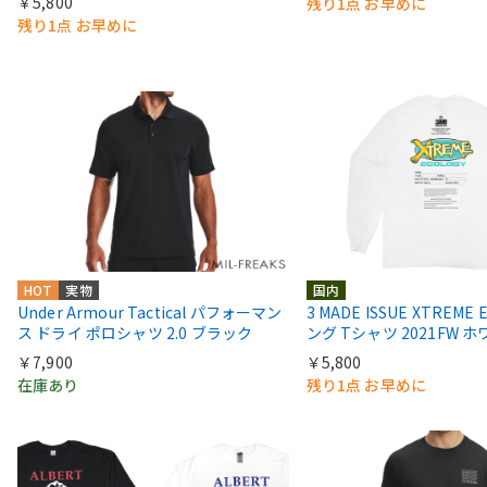
￥5,800
残り1点 お早めに
残り1点 お早めに
HOT
実物
国内
Under Armour Tactical パフォーマン
3 MADE ISSUE XTREME 
ス ドライ ポロシャツ 2.0 ブラック
ング Tシャツ 2021FW 
￥7,900
￥5,800
在庫あり
残り1点 お早めに