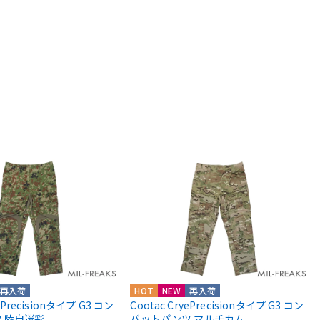
再入荷
HOT
NEW
再入荷
yePrecisionタイプ G3 コン
Cootac CryePrecisionタイプ G3 コン
 陸自迷彩
バットパンツ マルチカム