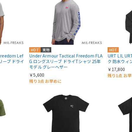
HOT
実物
HOT
Freedom Lef
Under Armour Tactical Freedom FLA
URT LIL 
トスリーブ ドライ
G ロングスリーブ ドライTシャツ 25年
ク 防水ウィ
モデル グレーヘザー
￥17,800
￥5,600
残り1点 お
残り3点 お早めに