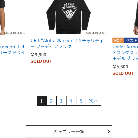
URT “Aloha Warrior” C4 チャリティ
HOT
ベスト
ー フーディ ブラック
Freedom Lef
Under Armou
トスリーブ ドライ
G ロングスリ
￥9,900
モデル ブラ
SOLD OUT
￥5,600
SOLD OUT
1
2
3
4
5
次へ
カテゴリー一覧