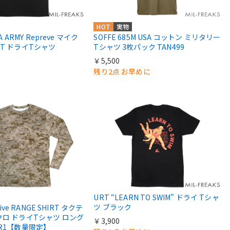
HOT
実物
1A ARMY Repreve マイク
SOFFE 685M USA コットン ミリタリー
PT ドライTシャツ
Tシャツ 3枚パック TAN499
￥5,500
残り2点 お早めに
URT “LEARN TO SWIM” ドライ Tシャ
ツ ブラック
tive RANGE SHIRT タクテ
クロ ドライTシャツ ロング
￥3,900
OR1【数量限定】