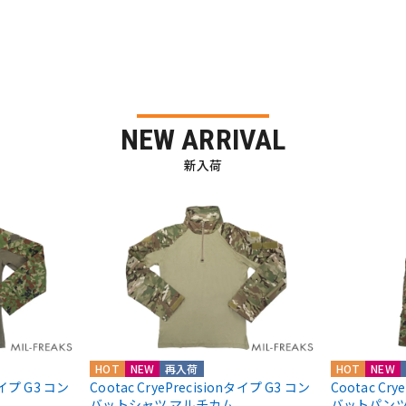
NEW ARRIVAL
新入荷
HOT
NEW
再入荷
HOT
NEW
nタイプ G3 コン
Cootac CryePrecisionタイプ G3 コン
Cootac Cr
バットシャツ マルチカム
バットパンツ