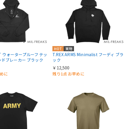
HOT
実物
URT ウォータープルーフ テッ
T.REX ARMS Minimalist フーディ ブラ
ンドブレーカー ブラック
ック
￥12,500
早めに
残り1点 お早めに