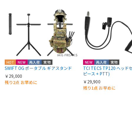
HOT
NEW
再入荷
実物
NEW
再入荷
実物
SWIFT OG ポータブル ギアスタンド
TCI TECS TP120 ヘッ
ピース + PTT)
￥29,000
￥29,900
残り2点 お早めに
残り1点 お早めに