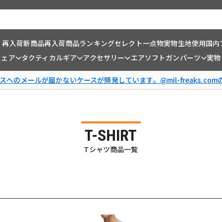
・再入荷
新商品
再入荷商品
ランキング
セレクト一点物
実物生地使用
国内
ウェア
タクティカルギア
アクセサリー
エアソフトガンパーツ
実物
スへのメールが届かないケースが頻発しています。@mil-freaks.c
T-SHIRT
Tシャツ商品一覧