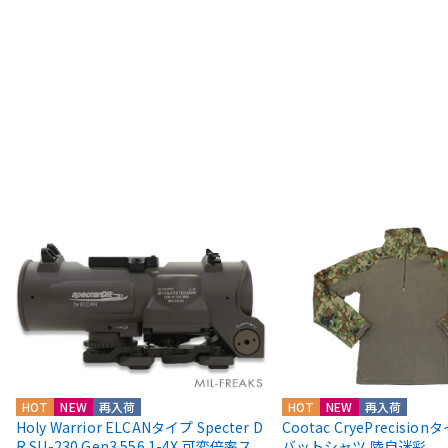
HOT
NEW
再入荷
HOT
NEW
再入荷
Holy Warrior ELCANタイプ Specter D
Cootac CryePrecisio
R SU-230 Gen3 556 1-4X 可変倍率ス
バットシャツ 陸自迷彩