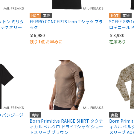
HOT
実物
HOT
実物
リコットン ミリタ
FERRO CONCEPTS Icon Tシャツ ブラ
SOFFE 885
パック オリー
ック
ロデニール 
￥6,980
￥3,980
残り1点 お早めに
在庫あり
DAD バンジージ
実物
実物
Born Primitive RANGE SHIRT タクテ
Born Primi
ィカル ベルクロ ドライTシャツ ショー
ィカル ベル
トスリーブ ブラウン
スリーブ A