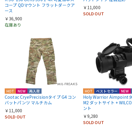
コープ QDマウント フラットダークア
￥11,000
ース
SOLD OUT
￥36,900
在庫あり
HOT
NEW
再入荷
HOT
ベストセラー
NEW
Cootac CryePrecisionタイプ G4 コン
Holy Warrior Aimpoi
バットパンツ マルチカム
M2 ダットサイト + WIL
ント
￥11,000
￥9,280
SOLD OUT
SOLD OUT