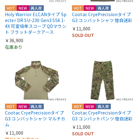
HOT
NEW
再入荷
HOT
NEW
再入荷
Holy Warrior ELCANタイプ Sp
Cootac CryePrecisionタイプ
ecter DR SU-230 Gen3 556 1-
G3 コンバットシャツ 陸自迷彩
4X 可変倍率スコープ QDマウン
￥11,000
ト フラットダークアース
SOLD OUT
￥36,900
在庫あり
HOT
NEW
再入荷
HOT
NEW
再入荷
Cootac CryePrecisionタイプ
Cootac CryePrecisionタイプ
G3 コンバットシャツ マルチカ
G3 コンバットパンツ 陸自迷彩
ム
￥11,000
￥11,000
SOLD OUT