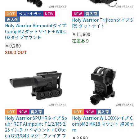
HOT
ベストセラー
NEW
NEW
再入荷
再入荷
Holy Warrior Trijiconタイプ S
Holy Warrior Aimpointタイプ
RS ダットサイト
CompM2 ダットサイト + WILC
￥11,800
OXタイプマウント
在庫あり
￥9,280
SOLD OUT
HOT
NEW
再入荷
HOT
NEW
再入荷
Holy Warrior SPUHRタイプ Sp
Holy Warrior WILCOXタイプ C
uhr RDF Aimpoint T1/2/M5 2.
ompM2 MK18 マウント 経30m
25インチ ハイマウント + EOte
m
ch G33/G43 マグニファイア フ
￥3,880