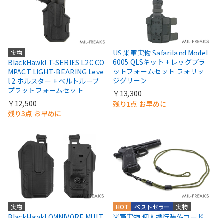
US 米軍実物 Safariland Model
実物
6005 QLSキット + レッグプラ
BlackHawk! T-SERIES L2C CO
ットフォームセット フォリッ
MPACT LIGHT-BEARING Leve
ジグリーン
l 2 ホルスター + ベルトループ
プラットフォームセット
￥13,300
￥12,500
残り1点 お早めに
残り3点 お早めに
実物
HOT
ベストセラー
実物
BlackHawk! OMNIVORE MULT
米軍実物 個人携行装備コード