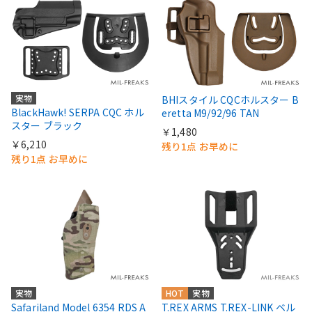
実物
BHIスタイル CQCホルスター B
BlackHawk! SERPA CQC ホル
eretta M9/92/96 TAN
スター ブラック
￥1,480
￥6,210
残り1点 お早めに
残り1点 お早めに
実物
HOT
実物
Safariland Model 6354 RDS A
T.REX ARMS T.REX-LINK ベル