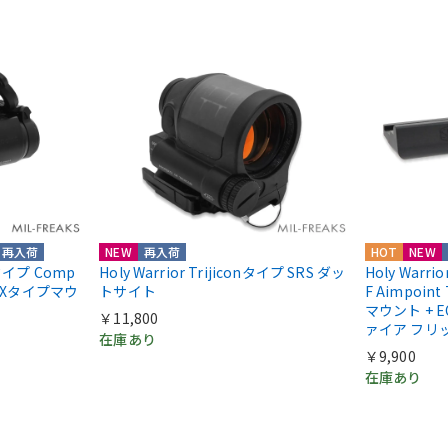
再入荷
NEW
再入荷
HOT
NEW
ntタイプ Comp
Holy Warrior Trijiconタイプ SRS ダッ
Holy Warri
COXタイプマウ
トサイト
F Aimpoint
マウント + E
￥11,800
ァイア フリ
在庫あり
￥9,900
在庫あり