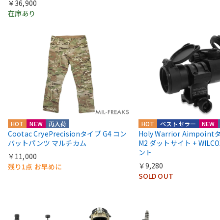
￥36,900
在庫あり
HOT
NEW
再入荷
HOT
ベストセラー
NEW
Cootac CryePrecisionタイプ G4 コン
Holy Warrior Aimpoi
バットパンツ マルチカム
M2 ダットサイト + WIL
ント
￥11,000
￥9,280
残り1点 お早めに
SOLD OUT