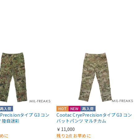
再入荷
HOT
NEW
再入荷
yePrecisionタイプ G3 コン
Cootac CryePrecisionタイプ G3 コン
 陸自迷彩
バットパンツ マルチカム
￥11,000
早めに
残り2点 お早めに