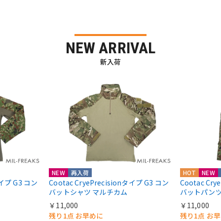
NEW ARRIVAL
新入荷
NEW
再入荷
HOT
NEW
nタイプ G3 コン
Cootac CryePrecisionタイプ G3 コン
Cootac Cr
バットシャツ マルチカム
バットパンツ
￥11,000
￥11,000
残り1点 お早めに
残り1点 お