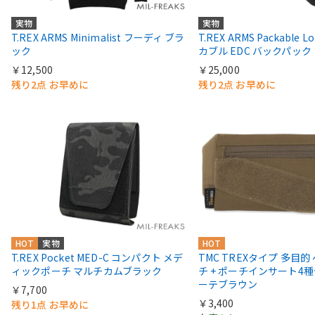
実物
実物
T.REX ARMS Minimalist フーディ ブラ
T.REX ARMS Packable L
ック
カブル EDC バックパック
￥12,500
￥25,000
残り2点 お早めに
残り2点 お早めに
HOT
実物
HOT
T.REX Pocket MED-C コンパクト メデ
TMC TREXタイプ 多目
ィックポーチ マルチカムブラック
チ + ポーチインサート4
ーテブラウン
￥7,700
￥3,400
残り1点 お早めに