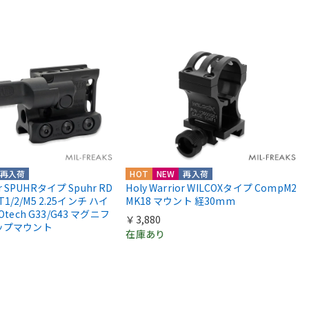
再入荷
HOT
NEW
再入荷
or SPUHRタイプ Spuhr RD
Holy Warrior WILCOXタイプ CompM2
 T1/2/M5 2.25インチ ハイ
MK18 マウント 経30mm
Otech G33/G43 マグニフ
￥3,880
ップマウント
在庫あり