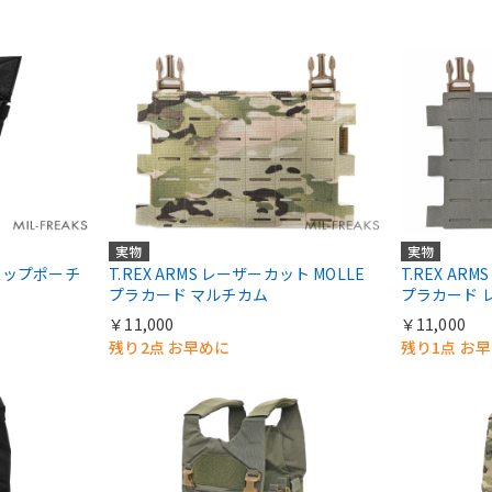
実物
実物
 ドロップポーチ
T.REX ARMS レーザーカット MOLLE
T.REX AR
プラカード マルチカム
プラカード 
￥11,000
￥11,000
残り2点 お早めに
残り1点 お