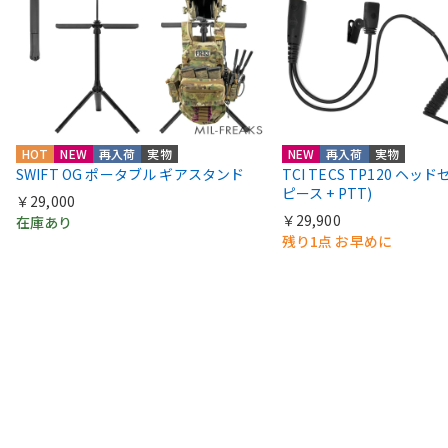
HOT
NEW
再入荷
実物
NEW
再入荷
実物
SWIFT OG ポータブル ギアスタンド
TCI TECS TP120 ヘッ
ピース + PTT)
￥29,000
￥29,900
在庫あり
残り1点 お早めに