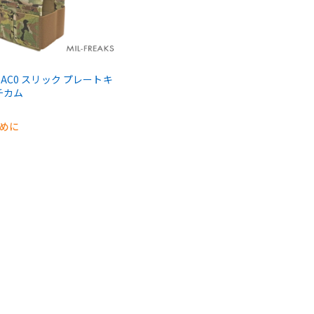
MS AC0 スリック プレートキ
チカム
早めに