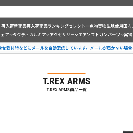
・再入荷
新商品
再入荷商品
ランキング
セレクト一点物
実物生地使用
国内
ウェア
タクティカルギア
アクセサリー
エアソフトガンパーツ
実物
問合せ受付時などにメールを自動配信しています。メールが届かない場合
T.REX ARMS
T.REX ARMS商品一覧