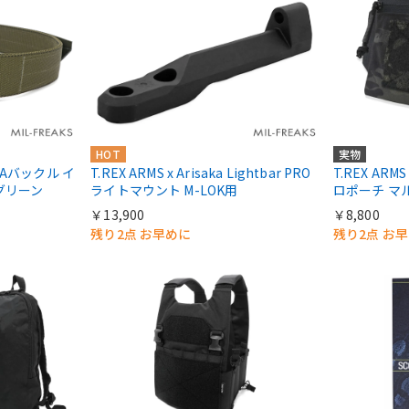
HOT
実物
OBRAバックル イ
T.REX ARMS x Arisaka Lightbar PRO
T.REX ARM
グリーン
ライトマウント M-LOK用
ロポーチ マ
￥13,900
￥8,800
残り2点 お早めに
残り2点 お