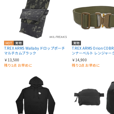
HOT
実物
実物
T.REX ARMS Wallaby ドロップポーチ
T.REX ARMS Orion C
マルチカムブラック
ンナーベルト レンジャー
￥13,500
￥14,900
残り1点 お早めに
残り2点 お早めに