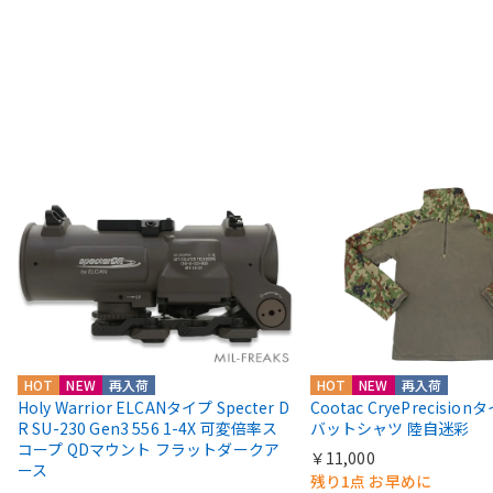
HOT
NEW
再入荷
HOT
NEW
再入荷
Holy Warrior ELCANタイプ Specter D
Cootac CryePrecisio
R SU-230 Gen3 556 1-4X 可変倍率ス
バットシャツ 陸自迷彩
コープ QDマウント フラットダークア
￥11,000
ース
残り1点 お早めに