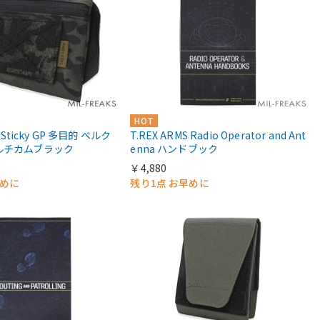
HOT
S Sticky GP 多目的 ベルク
T.REX ARMS Radio Operator and Ant
ルチカムブラック
enna ハンドブック
￥4,880
早めに
残り1点 お早めに