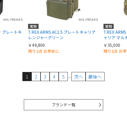
実物
実物
ック プレートキ
T.REX ARMS AC1.5 プレートキャリア
T.REX AR
レンジャーグリーン
ャリア マル
￥49,800
￥35,000
残り2点 お早めに
残り2点 お
...
1
2
3
4
5
次へ
最後へ
ブランド一覧