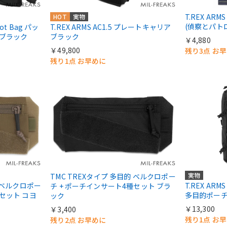
T.REX ARMS 
HOT
実物
(偵察とパト
oot Bag パッ
T.REX ARMS AC1.5 プレートキャリア
 ブラック
ブラック
￥4,880
￥49,800
残り3点 お
残り1点 お早めに
実物
TMC TREXタイプ 多目的 ベルクロポー
的 ベルクロポー
T.REX ARM
チ + ポーチインサート4種セット ブラ
種セット コヨ
多目的ポーチ
ック
￥13,300
￥3,400
残り1点 お
残り2点 お早めに