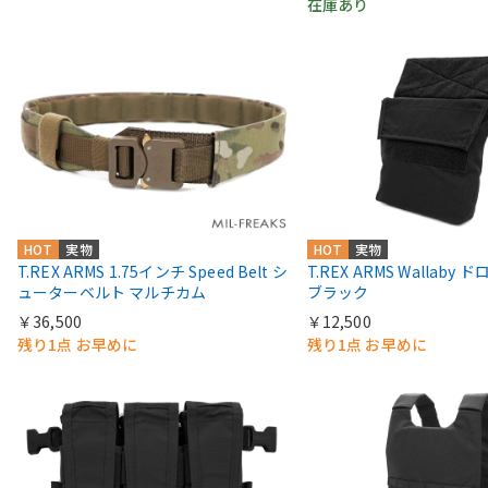
在庫あり
HOT
実物
HOT
実物
T.REX ARMS 1.75インチ Speed Belt シ
T.REX ARMS Wallaby
ューターベルト マルチカム
ブラック
￥36,500
￥12,500
残り1点 お早めに
残り1点 お早めに