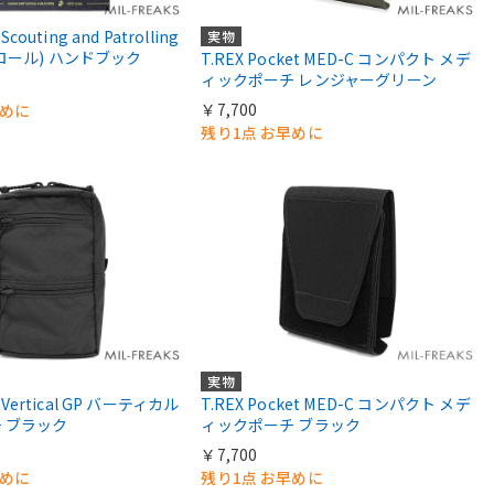
Scouting and Patrolling
実物
ロール) ハンドブック
T.REX Pocket MED-C コンパクト メデ
ィックポーチ レンジャーグリーン
￥7,700
早めに
残り1点 お早めに
実物
S Vertical GP バーティカル
T.REX Pocket MED-C コンパクト メデ
 ブラック
ィックポーチ ブラック
￥7,700
早めに
残り1点 お早めに