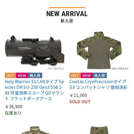
NEW ARRIVAL
新入荷
HOT
NEW
再入荷
HOT
NEW
再入荷
Holy Warrior ELCANタイプ Sp
Cootac CryePrecisionタイプ
ecter DR SU-230 Gen3 556 1-
G3 コンバットシャツ 陸自迷彩
4X 可変倍率スコープ QDマウン
￥11,000
ト フラットダークアース
SOLD OUT
￥36,900
在庫あり