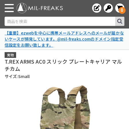
0
商品を検索
【重要】ezwebを中心に携帯メールアドレスへのメールが届かな
いケースが頻発しています。@mil-freaks.comのドメイン指定受
信設定をお願い致します。
実物
T.REX ARMS AC0 スリック プレートキャリア マル
チカム
サイズ:Small