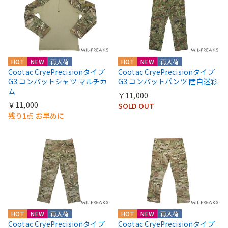
HOT
NEW
再入荷
HOT
NEW
再入荷
Cootac CryePrecisionタイプ
Cootac CryePrecisionタイプ
G3 コンバットシャツ マルチカ
G3 コンバットパンツ 陸自迷彩
ム
￥11,000
￥11,000
SOLD OUT
残り1点 お早めに
HOT
NEW
再入荷
HOT
NEW
再入荷
Cootac CryePrecisionタイプ
Cootac CryePrecisionタイプ