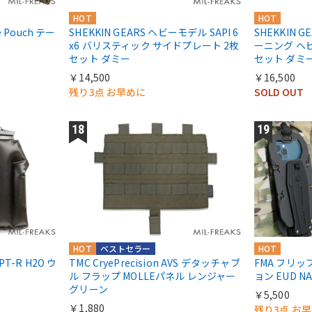
HOT
HOT
le Pouch テー
SHEKKIN GEARS ヘビーモデル SAPI 6
SHEKKIN 
x6 バリスティック サイドプレート 2枚
ーニング ヘビ
セット ダミー
セット ダミ
￥14,500
￥16,500
残り3点 お早めに
SOLD OUT
HOT
ベストセラー
HOT
) PT-R H2O ウ
TMC CryePrecision AVS デタッチャブ
FMA フリッ
ト
ル フラップ MOLLEパネル レンジャー
ョン EUD 
グリーン
￥5,500
￥1,880
残り3点 お