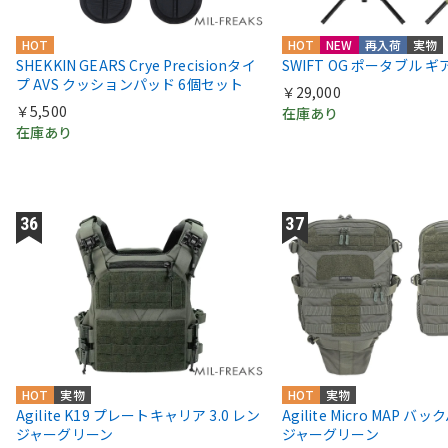
HOT
HOT
NEW
再入荷
実物
SHEKKIN GEARS Crye Precisionタイ
SWIFT OG ポータブル 
プ AVS クッションパッド 6個セット
￥29,000
￥5,500
在庫あり
在庫あり
HOT
実物
HOT
実物
Agilite K19 プレートキャリア 3.0 レン
Agilite Micro MAP 
ジャーグリーン
ジャーグリーン