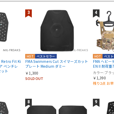
HOT
ベストセラー
HOT
ベスト
Retro Fit Ki
FMA Swimmers Cut スイマーズカット
FMA ヘビー
ャリア ベンチレ
プレート Medium ダミー
EN II 耐荷重
セット
カラー:ブラ
￥1,300
￥1,390
SOLD OUT
残り2点 お