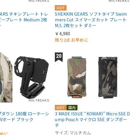
HOT
GEARS チキンプレート トレ
SHEKKIN GEARS ソフトタイプ Swim
ープレート Medium 2枚
mers Cut スイマーズカット プレート
ー
M/L 2枚セット ダミー
￥4,980
残り2点 お早めに
HOT
国内
3 MADE ISSUE “KOWARI” Micro SSE D
プダウン 180度 ローテーシ
ump Pouch マイクロ SSE ダンプポー
NAVボード ブラック
チ
サイズ: マルチカム
早めに