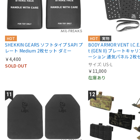
HOT
HOT
実物
SHEKKIN GEARS ソフトタイプ SAPI プ
BODY ARMOR VENT I.C.E. 
レート Medium 2枚セット ダミー
t (GEN II) プレートキ
ーション 通気パネル 2枚
￥4,400
サイズ: US-L
SOLD OUT
￥11,000
在庫あり