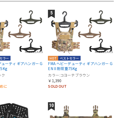
セラー
HOT
ベストセラー
デューティ ギアハンガー G
FMA ヘビーデューティ ギアハンガー G
75Kg
EN II 耐荷重75Kg
ック
カラー:コヨーテブラウン
￥1,390
早めに
SOLD OUT