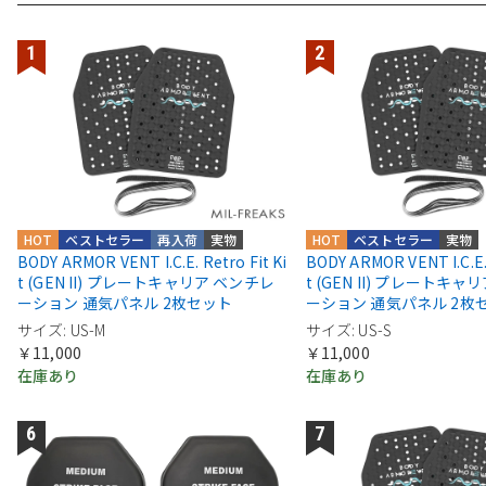
HOT
ベストセラー
再入荷
実物
HOT
ベストセラー
実物
BODY ARMOR VENT I.C.E. Retro Fit Ki
BODY ARMOR VENT I.C.E. 
t (GEN II) プレートキャリア ベンチレ
t (GEN II) プレートキ
ーション 通気パネル 2枚セット
ーション 通気パネル 2枚
サイズ: US-M
サイズ: US-S
￥11,000
￥11,000
在庫あり
在庫あり