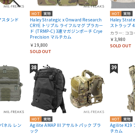
HOT
実物
HOT
実物
ギアスタンド
Haley Strategic x Onward Research
Haley Str
CRYE トリプル ライフルマグ プラカー
ストラップ 
ド (TRMP-C) 3連マガジンポーチ Crye
カラー: コ
Precision マルチカム
￥3,980
￥19,800
SOLD OUT
SOLD OUT
HOT
実物
HOT
実物
バックパネル レン
Agilite AMAP III アサルトパック ブラ
Agilite K
ック
チカム