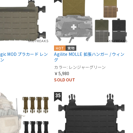
HOT
実物
ategic MOD プラカード レン
Agilite MOLLE 拡張ハンガー / ウィン
ーン
グ
カラー: レンジャーグリーン
￥5,980
SOLD OUT