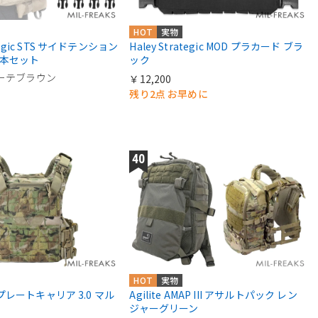
HOT
実物
ategic STS サイドテンション
Haley Strategic MOD プラカード ブラ
4本セット
ック
ヨーテブラウン
￥12,200
残り2点 お早めに
HOT
実物
19 プレートキャリア 3.0 マル
Agilite AMAP III アサルトパック レン
ジャーグリーン