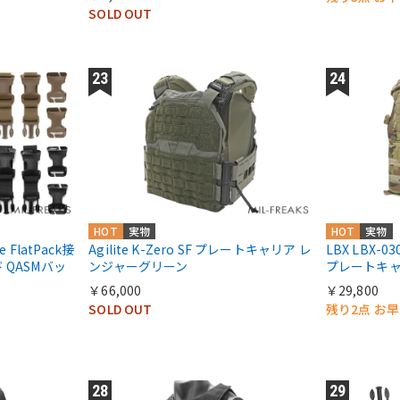
SOLD OUT
HOT
実物
HOT
実物
ke FlatPack接
Agilite K-Zero SF プレートキャリア レ
LBX LBX-
 QASMバッ
ンジャーグリーン
プレートキャ
￥66,000
￥29,800
SOLD OUT
残り2点 お