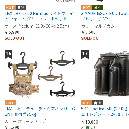
HOT
実物
HOT
国内
LBX LBX-0400 Nimbus ライトウェイ
3 MADE ISSUE EUD Tab
ト フォーム ダミープレートセット
ブル ポーチ V2
サイズ: Medium (22.8 x 30.4 x 2.5cm)
カラー:マルチカム
￥5,980
￥5,500
SOLD OUT
SOLD OUT
HOT
HOT
実物
FMA ヘビーデューティ ギアハンガー G
5.11 Tactical 5lb (2.3Kg
EN II 耐荷重75Kg
ェイトプレート 2枚セッ
カラー:オリーブドラブ
￥13,800
￥1,390
在庫あり