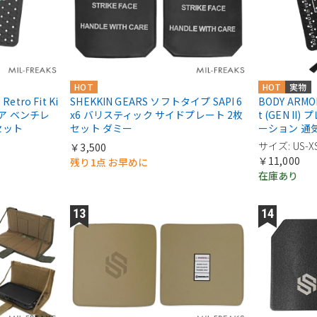
HOT
HOT
実物
Retro Fit Ki
SHEKKIN GEARS ソフトタイプ SAPI 6
BODY ARMOR 
ャリア ベンチレ
x6 バリスティック サイドプレート 2枚
t (GEN I
セット
セット ダミー
ーション 通
サイズ: US-X
￥3,500
￥11,000
残り1点 お早めに
在庫あり