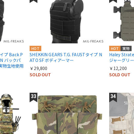
HOT
HOT
実物
タイプ Back P
SHEKKIN GEARS T.G. FAUSTタイプ N
Haley Str
P ON バックパ
ATO SF ボディアーマー
ジャーグリ
 実物生地使用
￥29,800
￥12,200
SOLD OUT
SOLD OUT