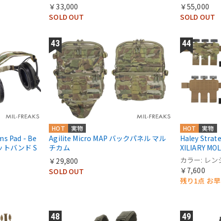
￥33,000
￥55,000
SOLD OUT
SOLD OUT
HOT
実物
HOT
実物
 Pad - Be
Agilite Micro MAP バックパネル マル
Haley Stra
セットバンド S
チカム
XILIARY M
カラー: レ
￥29,800
￥7,600
SOLD OUT
残り1点 お