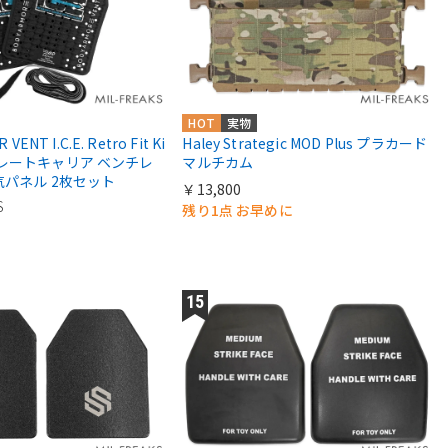
HOT
実物
VENT I.C.E. Retro Fit Ki
Haley Strategic MOD Plus プラカード
I) プレートキャリア ベンチレ
マルチカム
気パネル 2枚セット
￥13,800
S
残り1点 お早めに