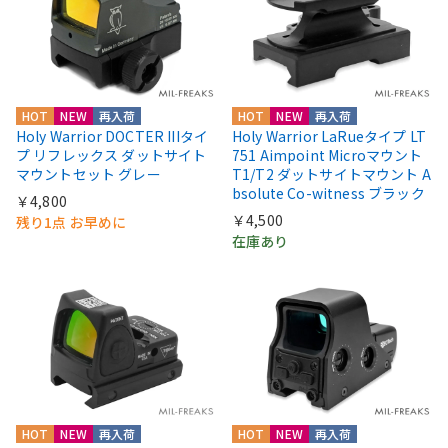
HOT
NEW
再入荷
HOT
NEW
再入荷
Holy Warrior DOCTER IIIタイ
Holy Warrior LaRueタイプ LT
プ リフレックス ダットサイト
751 Aimpoint Microマウント
マウントセット グレー
T1/T2 ダットサイトマウント A
bsolute Co-witness ブラック
￥4,800
￥4,500
残り1点 お早めに
在庫あり
HOT
NEW
再入荷
HOT
NEW
再入荷