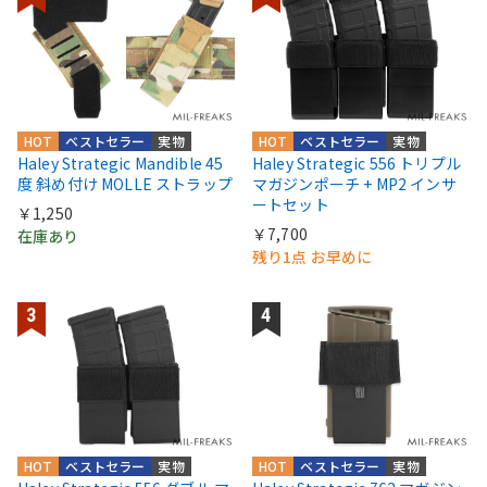
HOT
ベストセラー
実物
HOT
ベストセラー
実物
Haley Strategic Mandible 45
Haley Strategic 556 トリプル
度 斜め付け MOLLE ストラップ
マガジンポーチ + MP2 インサ
ートセット
￥1,250
￥7,700
在庫あり
残り1点 お早めに
HOT
ベストセラー
実物
HOT
ベストセラー
実物