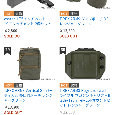
HOT
実物
HOT
実物
esstac 1.75インチ ベルトルー
T.REX ARMS ダンプポーチ 3.0
プ アタッチメント 2個セット
レンジャーグリーン
￥2,800
￥13,800
SOLD OUT
SOLD OUT
HOT
実物
HOT
実物
T.REX ARMS Vertical GP バー
T.REX ARMS Ragnarok 5.56
ティカル 多目的ポーチ レンジ
ライフル マガジンキャリア + B
ャーグリーン
lade-Tech Tek-Lokマウントセ
ット レンジャーグリーン
￥13,300
￥12,800
SOLD OUT