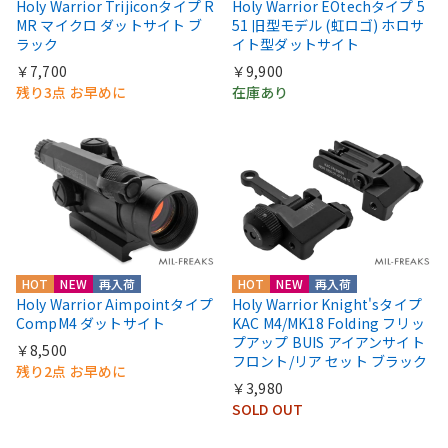
Holy Warrior Trijiconタイプ R
Holy Warrior EOtechタイプ 5
MR マイクロ ダットサイト ブ
51 旧型モデル (虹ロゴ) ホロサ
ラック
イト型ダットサイト
￥7,700
￥9,900
残り3点 お早めに
在庫あり
HOT
NEW
再入荷
HOT
NEW
再入荷
Holy Warrior Aimpointタイプ
Holy Warrior Knight'sタイプ
CompM4 ダットサイト
KAC M4/MK18 Folding フリッ
プアップ BUIS アイアンサイト
￥8,500
フロント/リア セット ブラック
残り2点 お早めに
￥3,980
SOLD OUT