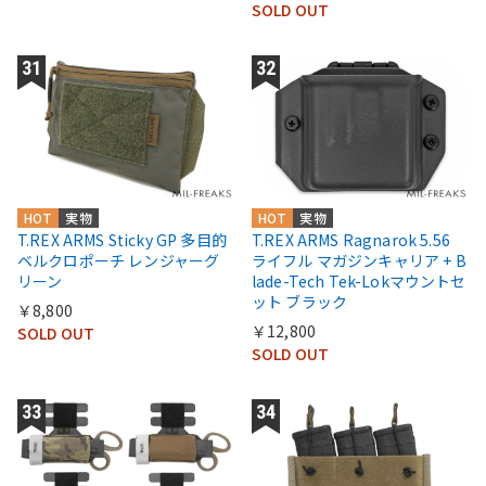
SOLD OUT
HOT
実物
HOT
実物
T.REX ARMS Sticky GP 多目的
T.REX ARMS Ragnarok 5.56
ベルクロポーチ レンジャーグ
ライフル マガジンキャリア + B
リーン
lade-Tech Tek-Lokマウントセ
ット ブラック
￥8,800
￥12,800
SOLD OUT
SOLD OUT