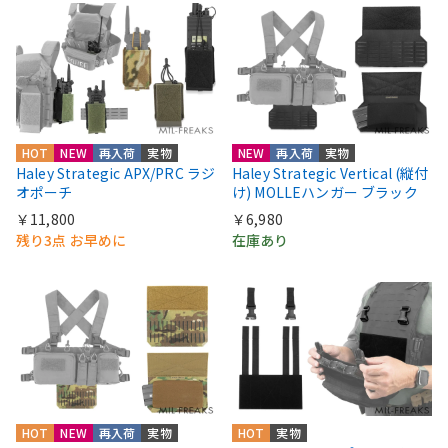
HOT
NEW
再入荷
実物
NEW
再入荷
実物
Haley Strategic APX/PRC ラジ
Haley Strategic Vertical (縦付
オポーチ
け) MOLLEハンガー ブラック
￥11,800
￥6,980
残り3点 お早めに
在庫あり
HOT
NEW
再入荷
実物
HOT
実物