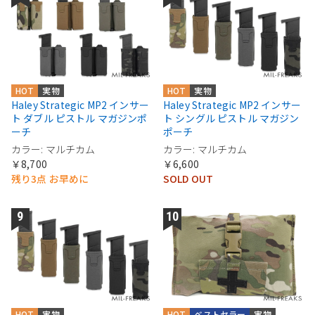
HOT
実物
HOT
実物
Haley Strategic MP2 インサー
Haley Strategic MP2 インサー
ト ダブル ピストル マガジンポ
ト シングル ピストル マガジン
ーチ
ポーチ
カラー: マルチカム
カラー: マルチカム
￥8,700
￥6,600
残り3点 お早めに
SOLD OUT
HOT
実物
HOT
ベストセラー
実物