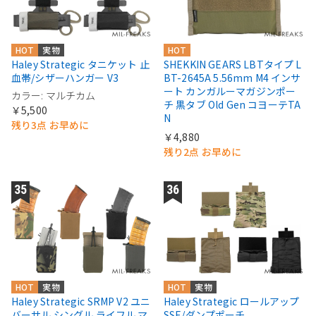
HOT
実物
HOT
Haley Strategic タニケット 止
SHEKKIN GEARS LBTタイプ L
血帯/シザーハンガー V3
BT-2645A 5.56mm M4 インサ
ート カンガルーマガジンポー
カラー: マルチカム
チ 黒タブ Old Gen コヨーテTA
￥5,500
N
残り3点 お早めに
￥4,880
残り2点 お早めに
HOT
実物
HOT
実物
Haley Strategic SRMP V2 ユニ
Haley Strategic ロールアップ
バーサル シングル ライフル マ
SSE/ダンプポーチ