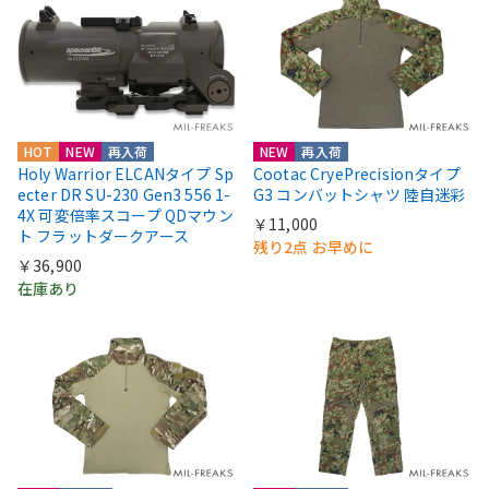
HOT
NEW
再入荷
NEW
再入荷
Holy Warrior ELCANタイプ Sp
Cootac CryePrecisionタイプ
ecter DR SU-230 Gen3 556 1-
G3 コンバットシャツ 陸自迷彩
4X 可変倍率スコープ QDマウン
￥11,000
ト フラットダークアース
残り2点 お早めに
￥36,900
在庫あり