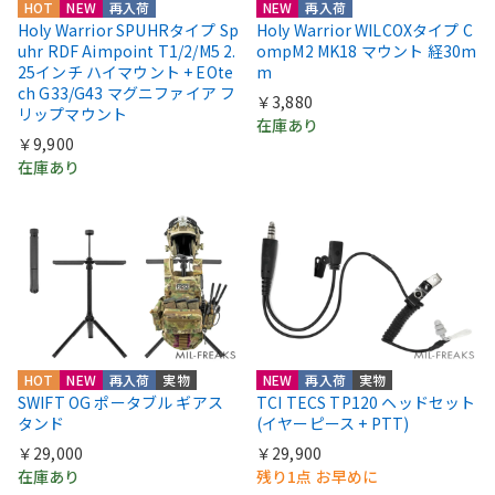
HOT
NEW
再入荷
NEW
再入荷
Holy Warrior SPUHRタイプ Sp
Holy Warrior WILCOXタイプ C
uhr RDF Aimpoint T1/2/M5 2.
ompM2 MK18 マウント 経30m
25インチ ハイマウント + EOte
m
ch G33/G43 マグニファイア フ
￥3,880
リップマウント
在庫あり
￥9,900
在庫あり
HOT
NEW
再入荷
実物
NEW
再入荷
実物
SWIFT OG ポータブル ギアス
TCI TECS TP120 ヘッドセット
タンド
(イヤーピース + PTT)
￥29,000
￥29,900
在庫あり
残り1点 お早めに