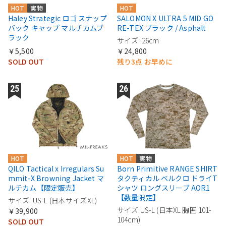
HOT
実物
HOT
Haley Strategic ロゴ スナップ
SALOMON X ULTRA 5 MID GO
バック キャップ マルチカムブ
RE-TEX ブラック / Asphalt
ラック
サイズ: 26cm
￥5,500
￥24,800
SOLD OUT
残り3点 お早めに
HOT
HOT
実物
QILO Tactical x Irregulars Su
Born Primitive RANGE SHIRT
mmit-X Browning Jacket マ
タクティカル ベルクロ ドライT
ルチカム【限定販売】
シャツ ロングスリーブ AOR1
【数量限定】
サイズ: US-L (日本サイズXL)
サイズ:US-L (日本XL 胸囲 101-
￥39,900
104cm)
SOLD OUT