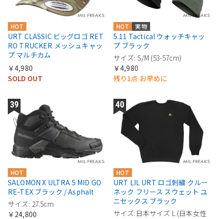
HOT
HOT
実物
URT CLASSIC ビッグロゴ RET
5.11 Tactical ウォッチキャッ
RO TRUCKER メッシュキャッ
プ ブラック
プ マルチカム
サイズ: S/M (53-57cm)
￥4,980
￥4,980
SOLD OUT
残り1点 お早めに
HOT
HOT
SALOMON X ULTRA 5 MID GO
URT LIL URT ロゴ刺繍 クルー
RE-TEX ブラック / Asphalt
ネック フリース スウェット ユ
ニセックス ブラック
サイズ: 27.5cm
サイズ:日本サイズ L (日本女性
￥24,800