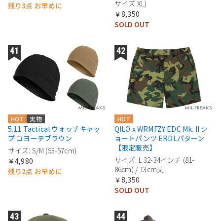
サイズ XL)
残り3点 お早めに
￥8,350
SOLD OUT
HOT
実物
HOT
5.11 Tactical ウォッチキャッ
QILO x WRMFZY EDC Mk. II シ
プ コヨーテブラウン
ョートパンツ ERDLパターン
【限定販売】
サイズ: S/M (53-57cm)
サイズ: L 32-34インチ (81-
￥4,980
86cm) / 13cm丈
残り2点 お早めに
￥8,350
SOLD OUT