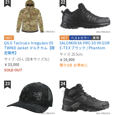
HOT
HOT
ベストセラー
実物
QILO Tactical x Irregulars OS
SALOMON XA PRO 3D V9 GOR
TWIND Jacket マルチカム【限
E-TEX ブラック / Phantom
定販売】
サイズ:25.5cm
サイズ: US-L (日本サイズXL)
￥19,900
￥33,000
残り3点 お早めに
SOLD OUT