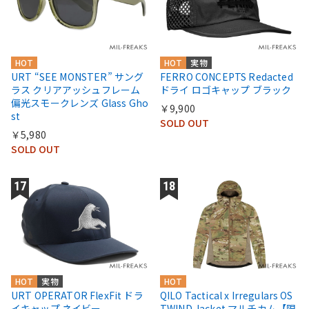
HOT
HOT
実物
URT “SEE MONSTER” サング
FERRO CONCEPTS Redacted
ラス クリアアッシュフレーム
ドライ ロゴキャップ ブラック
偏光スモークレンズ Glass Gho
￥9,900
st
SOLD OUT
￥5,980
SOLD OUT
HOT
実物
HOT
URT OPERATOR FlexFit ドラ
QILO Tactical x Irregulars OS
イキャップ ネイビー
TWIND Jacket マルチカム【限