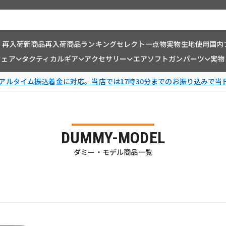
・再入荷
新商品
再入荷商品
ランキング
セレクト一点物
実物生地使用
国内
ウェア
タクティカルギア
アクセサリー
エアソフトガンパーツ
実物
リアルタイム振込着金に対応。当店では17時30分までのお振り込みで当
DUMMY-MODEL
ダミー・モデル商品一覧