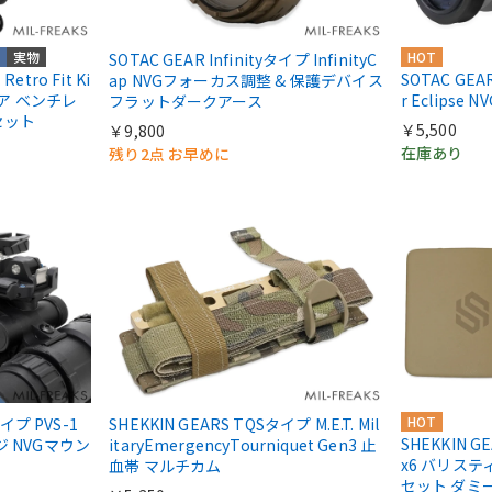
実物
HOT
SOTAC GEAR Infinityタイプ InfinityC
Retro Fit Ki
SOTAC GEA
ap NVGフォーカス調整 & 保護デバイス
ャリア ベンチレ
r Eclips
フラットダークアース
セット
￥5,500
￥9,800
在庫あり
残り2点 お早めに
HOT
タイプ PVS-1
SHEKKIN GEARS TQSタイプ M.E.T. Mil
SHEKKIN G
ジ NVGマウン
itaryEmergencyTourniquet Gen3 止
x6 バリステ
血帯 マルチカム
セット ダミ