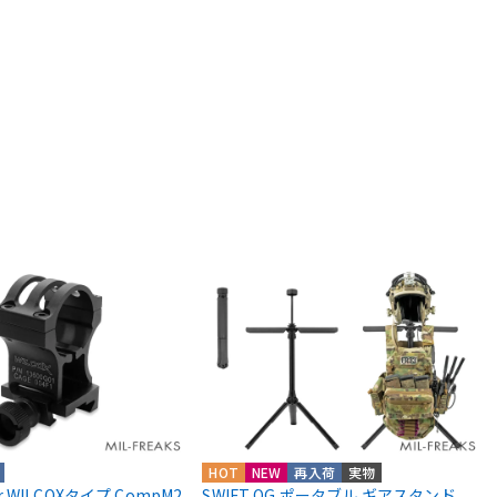
HOT
NEW
再入荷
実物
ior WILCOXタイプ CompM2
SWIFT OG ポータブル ギアスタンド