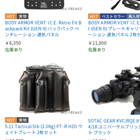
HOT
実物
HOT
ベストセラー
再入荷
BODY ARMOR VENT I.C.E. Retro Fit B
BODY ARMOR VENT I.C.E. 
ackpack Kit (GEN II) バックパック ベ
t (GEN II) プレートキ
ンチレーション 通気パネル
ーション 通気パネル 2枚
￥6,350
￥11,000
在庫あり
在庫あり
HOT
実物
SOTAC GEAR KVC/RQE
5.11 Tactical 5lb (2.3Kg) PT-R H2O ウ
4/18 ユニバーサルブリッ
ェイトプレート 2枚セット
ト ブラック