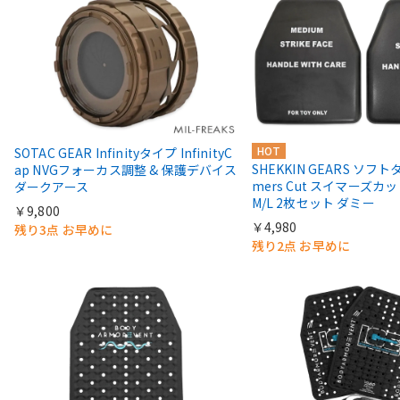
HOT
SOTAC GEAR Infinityタイプ InfinityC
SHEKKIN GEARS ソフト
ap NVGフォーカス調整 & 保護デバイス
mers Cut スイマーズカ
ダークアース
M/L 2枚セット ダミー
￥9,800
￥4,980
残り3点 お早めに
残り2点 お早めに