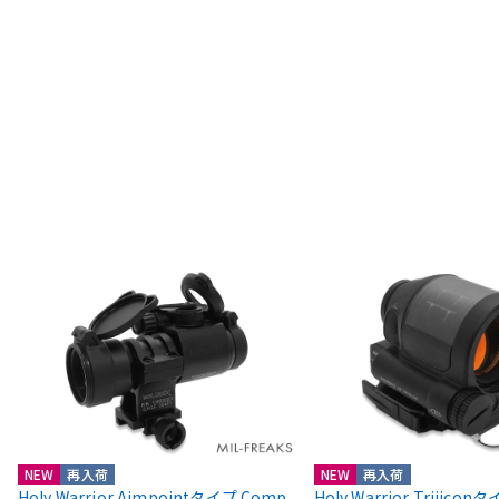
NEW
再入荷
NEW
再入荷
Holy Warrior Aimpointタイプ Comp
Holy Warrior Trijico