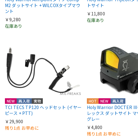
M2 ダットサイト + WILCOXタイプマウ
トサイト
ント
￥11,800
￥9,280
在庫あり
在庫あり
NEW
再入荷
実物
HOT
NEW
再入荷
TCI TECS TP120 ヘッドセット (イヤー
Holy Warrior DOCTER 
ピース + PTT)
レックス ダットサイト 
グレー
￥29,900
￥4,800
残り1点 お早めに
残り1点 お早めに