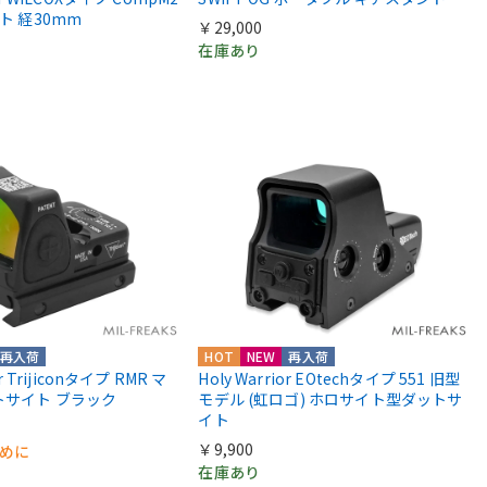
ント 経30mm
￥29,000
在庫あり
再入荷
HOT
NEW
再入荷
or Trijiconタイプ RMR マ
Holy Warrior EOtechタイプ 551 旧型
トサイト ブラック
モデル (虹ロゴ) ホロサイト型ダットサ
イト
￥9,900
早めに
在庫あり