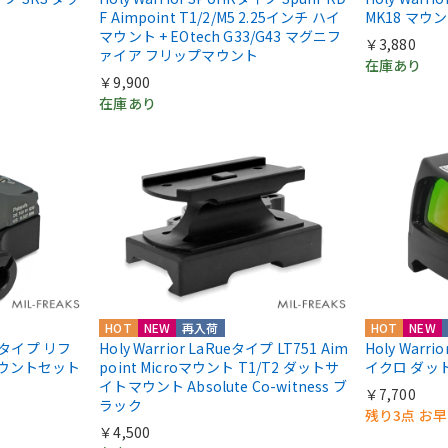
F Aimpoint T1/2/M5 2.25インチ ハイ
MK18 マウ
マウント + EOtech G33/G43 マグニフ
￥3,880
ァイア フリップマウント
在庫あり
￥9,900
在庫あり
HOT
NEW
再入荷
HOT
NEW
IIIタイプ リフ
Holy Warrior LaRueタイプ LT751 Aim
Holy Warri
マウントセット
point Microマウント T1/T2 ダットサ
イクロ ダッ
イトマウント Absolute Co-witness ブ
￥7,700
ラック
残り3点 お
￥4,500