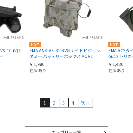
HOT
HOT
S-10 (V) P
FMA AN/PVS-31 NVG ナイトビジョン
FMA ACSタ
ー
ダミー バッテリーボックス AOR1
ouch トリ
￥1,980
￥1,480
在庫あり
在庫あり
1
2
3
4
次へ
カテゴリー一覧