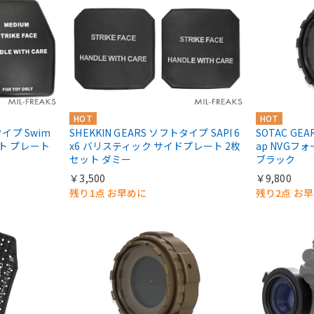
HOT
HOT
タイプ Swim
SHEKKIN GEARS ソフトタイプ SAPI 6
SOTAC GEAR
ット プレート
x6 バリスティック サイドプレート 2枚
ap NVGフ
セット ダミー
ブラック
￥3,500
￥9,800
残り1点 お早めに
残り2点 お