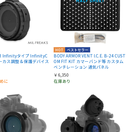
HOT
ベストセラー
 Infinityタイプ InfinityC
BODY ARMOR VENT I.C.E. B-24 CUST
ォーカス調整 & 保護デバイス
OM FIT KIT カマーバンド等 カスタム
ベンチレーション 通気パネル
￥6,350
早めに
在庫あり