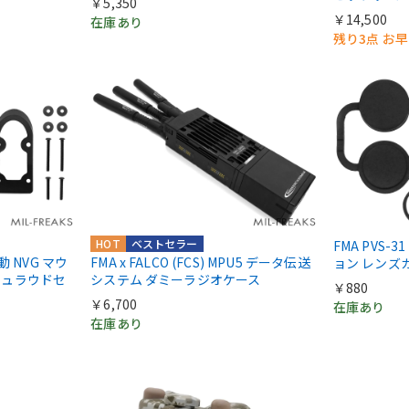
￥5,350
￥14,500
在庫あり
残り3点 お
HOT
ベストセラー
FMA PVS-3
実動 NVG マウ
FMA x FALCO (FCS) MPU5 データ伝送
ョン レンズ
 シュラウドセ
システム ダミーラジオケース
￥880
￥6,700
在庫あり
在庫あり