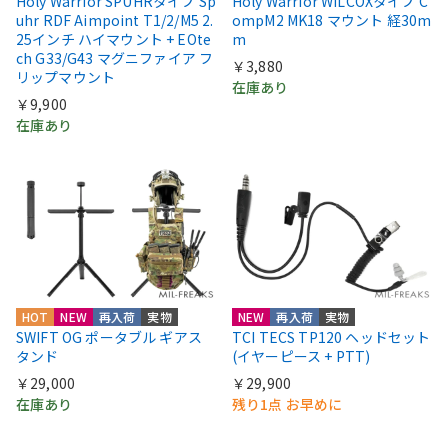
Holy Warrior SPUHRタイプ Sp
Holy Warrior WILCOXタイプ C
uhr RDF Aimpoint T1/2/M5 2.
ompM2 MK18 マウント 経30m
25インチ ハイマウント + EOte
m
ch G33/G43 マグニファイア フ
￥3,880
リップマウント
在庫あり
￥9,900
在庫あり
HOT
NEW
再入荷
実物
NEW
再入荷
実物
SWIFT OG ポータブル ギアス
TCI TECS TP120 ヘッドセット
タンド
(イヤーピース + PTT)
￥29,000
￥29,900
在庫あり
残り1点 お早めに