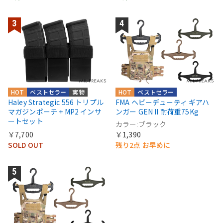
HOT
ベストセラー
実物
HOT
ベストセラー
Haley Strategic 556 トリプル
FMA ヘビーデューティ ギアハ
マガジンポーチ + MP2 インサ
ンガー GEN II 耐荷重75Kg
ートセット
カラー:ブラック
￥7,700
￥1,390
SOLD OUT
残り2点 お早めに