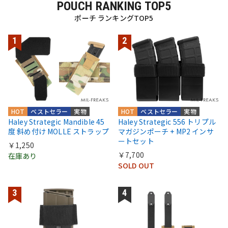
POUCH RANKING TOP5
ポーチ ランキングTOP5
HOT
ベストセラー
実物
HOT
ベストセラー
実物
Haley Strategic Mandible 45
Haley Strategic 556 トリプル
度 斜め付け MOLLE ストラップ
マガジンポーチ + MP2 インサ
ートセット
￥1,250
￥7,700
在庫あり
SOLD OUT