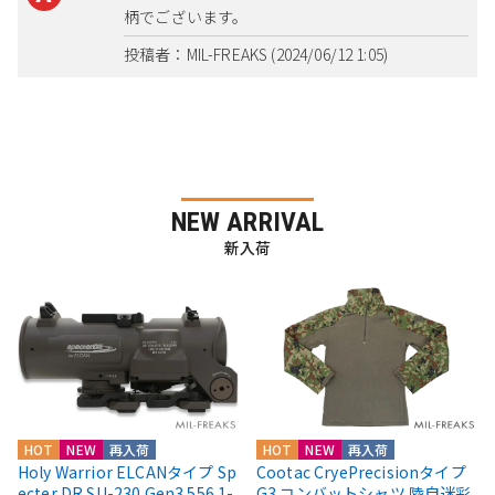
柄でございます。
投稿者：MIL-FREAKS (2024/06/12 1:05)
NEW ARRIVAL
新入荷
HOT
NEW
再入荷
HOT
NEW
再入荷
Holy Warrior ELCANタイプ Sp
Cootac CryePrecisionタイプ
ecter DR SU-230 Gen3 556 1-
G3 コンバットシャツ 陸自迷彩