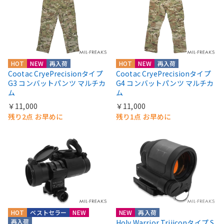
HOT
NEW
再入荷
HOT
NEW
再入荷
Cootac CryePrecisionタイプ
Cootac CryePrecisionタイプ
G3 コンバットパンツ マルチカ
G4 コンバットパンツ マルチカ
ム
ム
￥11,000
￥11,000
残り2点 お早めに
残り1点 お早めに
HOT
ベストセラー
NEW
NEW
再入荷
再入荷
Holy Warrior Trijiconタイプ S