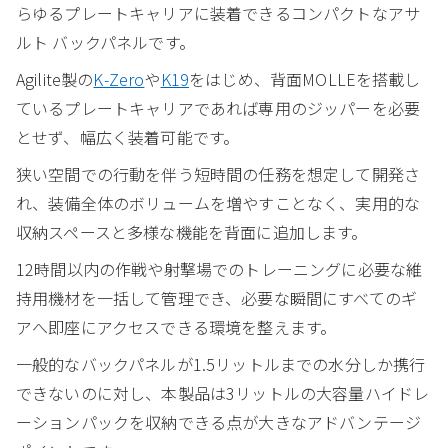
らゆるプレートキャリアに装着できるコンパクトなアサ
ルト バックパネルです。
Agilite製の
K-Zero
や
K19
をはじめ、背面MOLLEを搭載し
ているプレートキャリアであれば専用のジッパーを必要
とせず、幅広く装着可能です。
狭い空間での行動を伴う短時間の任務を想定して開発さ
れ、装備全体のボリュームを増やすことなく、実用的な
収納スペースと多様な機能を背面に追加します。
12時間以内の作戦や射撃場でのトレーニングに必要な維
持用機材を一括して管理でき、必要な瞬間にすべてのギ
アへ即座にアクセスできる環境を整えます。
一般的なバックパネルが1.5リットルまでの水分しか携行
できないのに対し、本製品は3リットルの大容量ハイドレ
ーションパックを収納できる点が大きなアドバンテージ