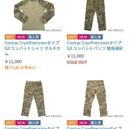
HOT
NEW
再入荷
HOT
NEW
再入荷
Cootac CryePrecisionタイプ
Cootac CryePrecisionタイプ
G3 コンバットシャツ マルチカ
G3 コンバットパンツ 陸自迷彩
ム
￥11,000
￥11,000
SOLD OUT
残り1点 お早めに
HOT
NEW
再入荷
HOT
NEW
再入荷
Cootac CryePrecisionタイプ
Cootac CryePrecisionタイプ