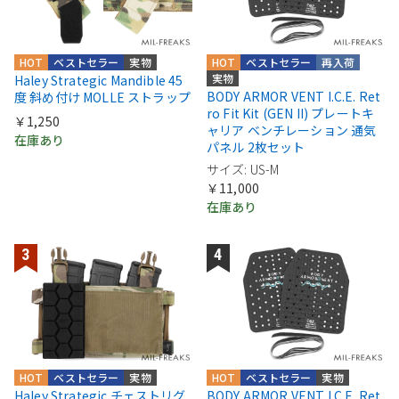
HOT
ベストセラー
実物
HOT
ベストセラー
再入荷
実物
Haley Strategic Mandible 45
BODY ARMOR VENT I.C.E. Ret
度 斜め付け MOLLE ストラップ
ro Fit Kit (GEN II) プレートキ
￥1,250
ャリア ベンチレーション 通気
在庫あり
パネル 2枚セット
サイズ: US-M
￥11,000
在庫あり
HOT
ベストセラー
実物
HOT
ベストセラー
実物
Haley Strategic チェストリグ
BODY ARMOR VENT I.C.E. Ret