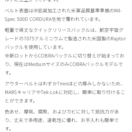
ベルト表面はIR低減加工された米軍品質基準準拠のMil-
Spec 500D CORDURA生地で覆われています。
軽量で頑丈なクイックリリースバックルは、航空宇宙グ
レードの7075アルミニウムで製造された米国製のRaptor
バックルを使用しています。
※新ロットからCOBRAバックルに切り替えが始まってお
り、現在はMediumサイズのみCOBRAバックルモデルで
す。
アウターベルトはわずか7mmほどの厚みしかないため、
MARSキャリアやTek-Lokに対応し、簡単に取り付けるこ
とができます。
色あせ、摩耗、腐敗、およびカビに対して抵抗力があ
り、丈夫で多用途、速乾性に優れ、お手入れも簡単で
す。