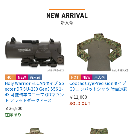
NEW ARRIVAL
新入荷
HOT
NEW
再入荷
HOT
NEW
再入荷
Holy Warrior ELCANタイプ Sp
Cootac CryePrecisionタイプ
ecter DR SU-230 Gen3 556 1-
G3 コンバットシャツ 陸自迷彩
4X 可変倍率スコープ QDマウン
￥11,000
ト フラットダークアース
SOLD OUT
￥36,900
在庫あり