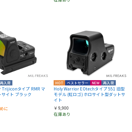
再入荷
HOT
ベストセラー
NEW
再入荷
or Trijiconタイプ RMR マ
Holy Warrior EOtechタイプ 551 旧型
トサイト ブラック
モデル (虹ロゴ) ホロサイト型ダットサ
イト
￥9,900
早めに
在庫あり