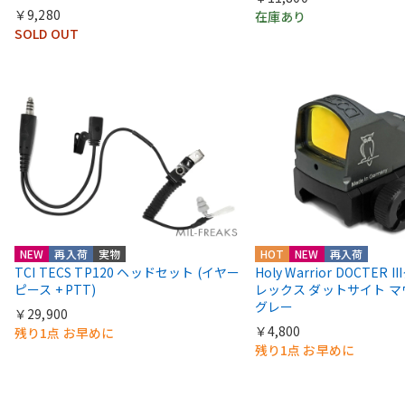
￥9,280
在庫あり
SOLD OUT
NEW
再入荷
実物
HOT
NEW
再入荷
TCI TECS TP120 ヘッドセット (イヤー
Holy Warrior DOCTER 
ピース + PTT)
レックス ダットサイト 
グレー
￥29,900
￥4,800
残り1点 お早めに
残り1点 お早めに