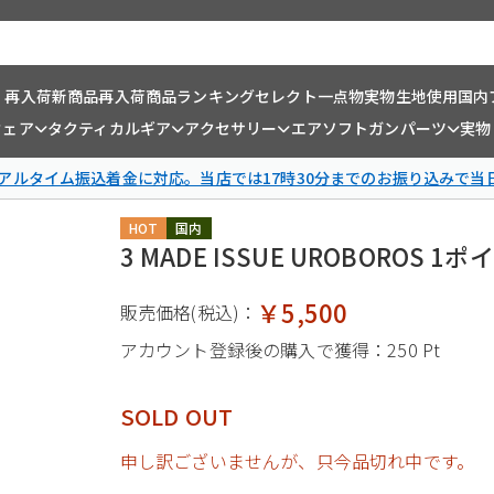
・再入荷
新商品
再入荷商品
ランキング
セレクト一点物
実物生地使用
国内
ウェア
タクティカルギア
アクセサリー
エアソフトガンパーツ
実物
リアルタイム振込着金に対応。当店では17時30分までのお振り込みで当
HOT
国内
3 MADE ISSUE UROBOROS
￥5,500
販売価格(税込)：
アカウント登録後の購入で獲得：
250 Pt
SOLD OUT
申し訳ございませんが、只今品切れ中です。