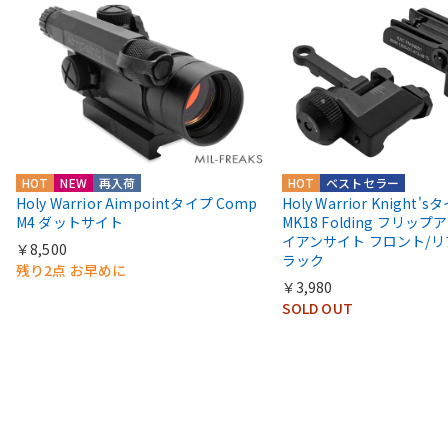
HOT
NEW
再入荷
HOT
ベストセラー
Holy Warrior Aimpointタイプ Comp
Holy Warrior Knight's
M4 ダットサイト
MK18 Folding フリップア
イアンサイト フロント/リ
￥8,500
ラック
残り2点 お早めに
￥3,980
SOLD OUT