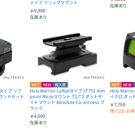
ァイア フリップマウント
在庫あり
￥9,900
在庫あり
HOT
NEW
再入荷
HOT
NEW
IIIタイプ リフ
Holy Warrior LaRueタイプ LT751 Aim
Holy Warri
マウントセット
point Microマウント T1/T2 ダットサ
イクロ ダッ
イトマウント Absolute Co-witness ブ
￥7,700
ラック
残り2点 お
￥4,500
在庫あり