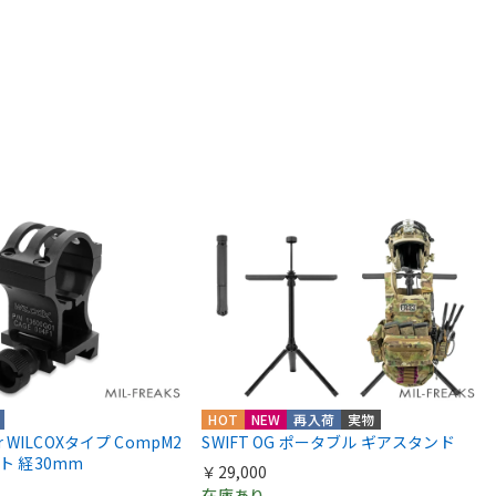
HOT
NEW
再入荷
実物
ior WILCOXタイプ CompM2
SWIFT OG ポータブル ギアスタンド
ント 経30mm
￥29,000
在庫あり