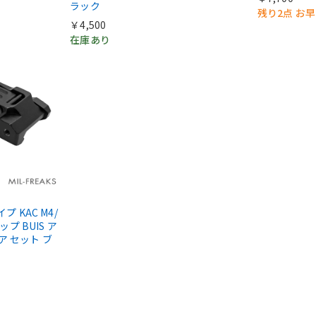
ラック
残り2点 お
￥4,500
在庫あり
タイプ KAC M4/
ップ BUIS ア
ア セット ブ