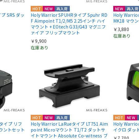
HOT
NEW
再入荷
NEW
再入荷
nタイプ SRS ダッ
Holy Warrior SPUHRタイプ Spuhr RD
Holy Warr
F Aimpoint T1/2/M5 2.25インチ ハイ
MK18 マウ
マウント + EOtech G33/G43 マグニフ
￥3,880
ァイア フリップマウント
在庫あり
￥9,900
在庫あり
HOT
NEW
再入荷
HOT
NEW
IIIタイプ リフ
Holy Warrior LaRueタイプ LT751 Aim
Holy Warri
マウントセット
point Microマウント T1/T2 ダットサ
イクロ ダッ
イトマウント Absolute Co-witness ブ
￥7,700