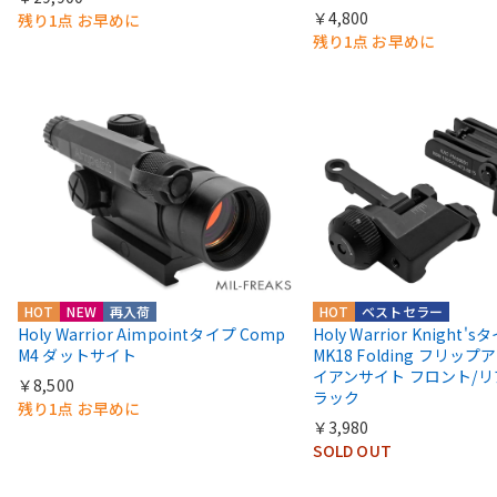
￥4,800
残り1点 お早めに
残り1点 お早めに
HOT
NEW
再入荷
HOT
ベストセラー
Holy Warrior Aimpointタイプ Comp
Holy Warrior Knight's
M4 ダットサイト
MK18 Folding フリップア
イアンサイト フロント/リ
￥8,500
ラック
残り1点 お早めに
￥3,980
SOLD OUT