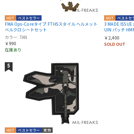
HOT
ベストセラー
HOT
ベストセ
FMA Ops-Coreタイプ FTHSスタイル ヘルメット
3 MADE ISSUE
ベルクロシートセット
UIN パッチ HMM
カラー: TAN
￥2,400
￥990
SOLD OUT
在庫あり
HOT
ベストセラー
実物