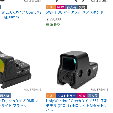
HOT
NEW
再入荷
実物
ior WILCOXタイプ CompM2
SWIFT OG ポータブル ギアスタンド
ント 経30mm
￥29,000
在庫あり
再入荷
HOT
ベストセラー
NEW
再入荷
or Trijiconタイプ RMR マ
Holy Warrior EOtechタイプ 551 旧型
トサイト ブラック
モデル (虹ロゴ) ホロサイト型ダットサ
イト