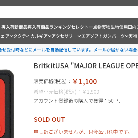
・再入荷
新商品
再入荷商品
ランキング
セレクト一点物
実物生地使用
国内
ウェア
タクティカルギア
アクセサリー
エアソフトガンパーツ
実物
問合せ受付時などにメールを自動配信しています。メールが届かない場合
BritkitUSA "MAJOR LEAGUE
￥1,100
販売価格(税込)：
希望小売価格(税込)：
￥1,900
アカウント登録後の購入で獲得：
50 Pt
SOLD OUT
申し訳ございませんが、只今品切れ中です。