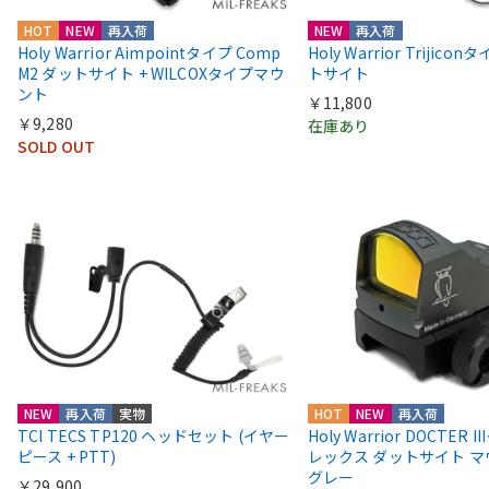
HOT
NEW
再入荷
NEW
再入荷
Holy Warrior Aimpointタイプ Comp
Holy Warrior Trijico
M2 ダットサイト + WILCOXタイプマウ
トサイト
ント
￥11,800
￥9,280
在庫あり
SOLD OUT
NEW
再入荷
実物
HOT
NEW
再入荷
TCI TECS TP120 ヘッドセット (イヤー
Holy Warrior DOCTER 
ピース + PTT)
レックス ダットサイト 
グレー
￥29,900