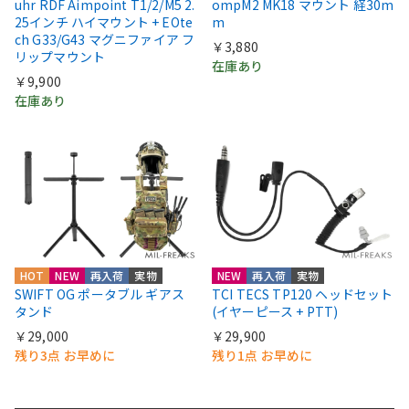
uhr RDF Aimpoint T1/2/M5 2.
ompM2 MK18 マウント 経30m
25インチ ハイマウント + EOte
m
ch G33/G43 マグニファイア フ
￥3,880
リップマウント
在庫あり
￥9,900
在庫あり
HOT
NEW
再入荷
実物
NEW
再入荷
実物
SWIFT OG ポータブル ギアス
TCI TECS TP120 ヘッドセット
タンド
(イヤーピース + PTT)
￥29,000
￥29,900
残り3点 お早めに
残り1点 お早めに