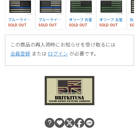
ブルーライン 右星
ブルーライン 左星
オリーブ 右星
オリーブ 左星
右星
SOLD OUT
SOLD OUT
SOLD OUT
SOLD OUT
SOL
この商品の再入荷時にお知らせを受け取るには
会員登録
または
ログイン
が必要です。