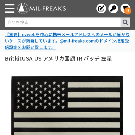
0
商品を検索
【重要】ezwebを中心に携帯メールアドレスへのメールが届かな
いケースが頻発しています。@mil-freaks.comのドメイン指定受
信設定をお願い致します。
BritkitUSA US アメリカ国旗 IR パッチ 左星