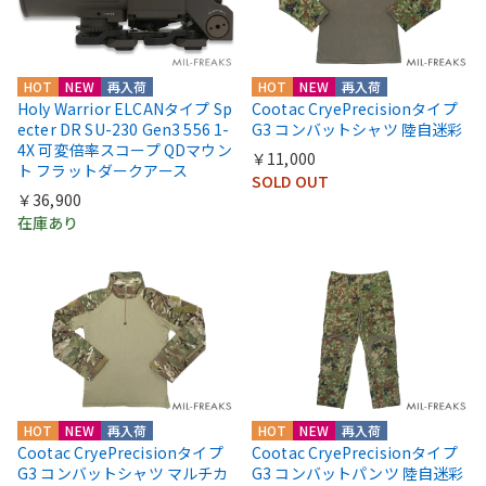
HOT
NEW
再入荷
HOT
NEW
再入荷
Holy Warrior ELCANタイプ Sp
Cootac CryePrecisionタイプ
ecter DR SU-230 Gen3 556 1-
G3 コンバットシャツ 陸自迷彩
4X 可変倍率スコープ QDマウン
￥11,000
ト フラットダークアース
SOLD OUT
￥36,900
在庫あり
HOT
NEW
再入荷
HOT
NEW
再入荷
Cootac CryePrecisionタイプ
Cootac CryePrecisionタイプ
G3 コンバットシャツ マルチカ
G3 コンバットパンツ 陸自迷彩