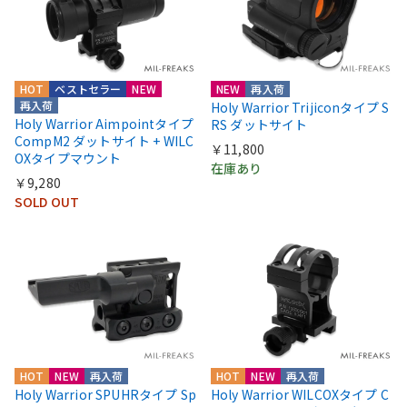
HOT
ベストセラー
NEW
NEW
再入荷
再入荷
Holy Warrior Trijiconタイプ S
Holy Warrior Aimpointタイプ
RS ダットサイト
CompM2 ダットサイト + WILC
￥11,800
OXタイプマウント
在庫あり
￥9,280
SOLD OUT
HOT
NEW
再入荷
HOT
NEW
再入荷
Holy Warrior SPUHRタイプ Sp
Holy Warrior WILCOXタイプ C