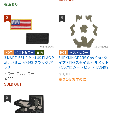
在庫あり
HOT
ベストセラー
国内
HOT
ベストセラー
3 MADE ISSUE Mini US FLAG P
SHEKKIN GEARS Ops-Coreタ
atch / ミニ 星条旗 フラッグ パ
イプ FTHSスタイル ヘルメット
ッチ
ベルクロシートセット TAN499
カラー: フルカラー
￥3,300
￥900
残り2点 お早めに
SOLD OUT