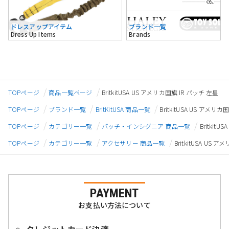
ドレスアップアイテム
ブランド一覧
Dress Up Items
Brands
TOPページ
商品一覧ページ
BritkitUSA US アメリカ国旗 IR パッチ 左星
TOPページ
ブランド一覧
BritKitUSA 商品一覧
BritkitUSA US アメリ
TOPページ
カテゴリー一覧
パッチ・インシグニア 商品一覧
Britkit
TOPページ
カテゴリー一覧
アクセサリー 商品一覧
BritkitUSA US 
PAYMENT
お支払い方法について
クレジットカード決済