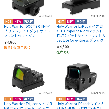
HOT
NEW
再入荷
HOT
NEW
再入荷
Holy Warrior DOCTER IIIタイ
Holy Warrior LaRueタイプ LT
プ リフレックス ダットサイト
751 Aimpoint Microマウント
マウントセット グレー
T1/T2 ダットサイトマウント A
bsolute Co-witness ブラック
￥4,800
￥4,500
残り1点 お早めに
在庫あり
HOT
NEW
再入荷
HOT
NEW
再入荷
Holy Warrior Trijiconタイプ R
Holy Warrior EOtechタイプ 5
MR マイクロ ダットサイト ブ
51 旧型モデル (虹ロゴ) ホロサ