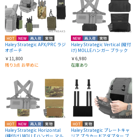
HOT
NEW
再入荷
実物
NEW
再入荷
実物
Haley Strategic APX/PRC ラジ
Haley Strategic Vertical (縦付
オポーチ
け) MOLLEハンガー ブラック
￥11,800
￥6,980
残り3点 お早めに
在庫あり
HOT
NEW
再入荷
実物
HOT
実物
Haley Strategic Horizontal
Haley Strategic プレートキャ
(横付け) MOLLEハンガー マル
リア プラカードアダプター ブ