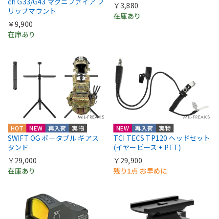
ch G33/G43 マグニファイア フ
￥3,880
リップマウント
在庫あり
￥9,900
在庫あり
HOT
NEW
再入荷
実物
NEW
再入荷
実物
SWIFT OG ポータブル ギアス
TCI TECS TP120 ヘッドセット
タンド
(イヤーピース + PTT)
￥29,000
￥29,900
在庫あり
残り1点 お早めに