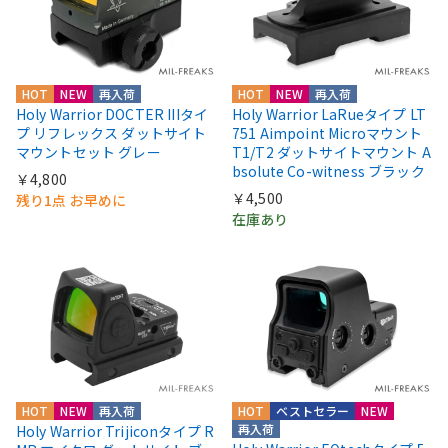
HOT
NEW
再入荷
HOT
NEW
再入荷
Holy Warrior DOCTER IIIタイ
Holy Warrior LaRueタイプ LT
プ リフレックス ダットサイト
751 Aimpoint Microマウント
マウントセット グレー
T1/T2 ダットサイトマウント A
bsolute Co-witness ブラック
￥4,800
￥4,500
残り1点 お早めに
在庫あり
HOT
NEW
再入荷
HOT
ベストセラー
NEW
再入荷
Holy Warrior Trijiconタイプ R