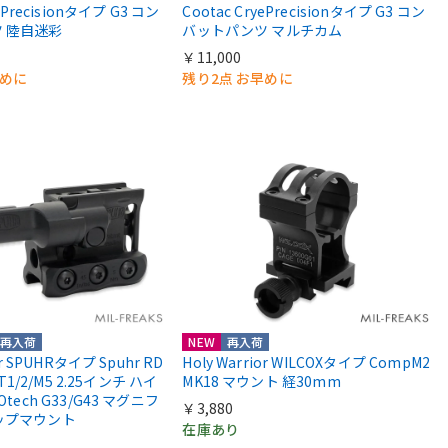
yePrecisionタイプ G3 コン
Cootac CryePrecisionタイプ G3 コン
 陸自迷彩
バットパンツ マルチカム
￥11,000
早めに
残り2点 お早めに
再入荷
NEW
再入荷
or SPUHRタイプ Spuhr RD
Holy Warrior WILCOXタイプ CompM2
 T1/2/M5 2.25インチ ハイ
MK18 マウント 経30mm
Otech G33/G43 マグニフ
￥3,880
ップマウント
在庫あり