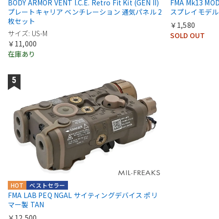
BODY ARMOR VENT I.C.E. Retro Fit Kit (GEN II)
FMA Mk13 M
プレートキャリア ベンチレーション 通気パネル 2
スプレイモデル
枚セット
￥1,580
サイズ: US-M
SOLD OUT
￥11,000
在庫あり
HOT
ベストセラー
FMA LAB PEQ NGAL サイティングデバイス ポリ
マー製 TAN
￥12,500