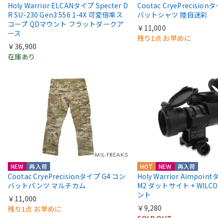
Holy Warrior ELCANタイプ Specter D
Cootac CryePrecisio
R SU-230 Gen3 556 1-4X 可変倍率ス
バットシャツ 陸自迷彩
コープ QDマウント フラットダークア
￥11,000
ース
残り1点 お早めに
￥36,900
在庫あり
NEW
再入荷
HOT
NEW
再入荷
Cootac CryePrecisionタイプ G4 コン
Holy Warrior Aimpoi
バットパンツ マルチカム
M2 ダットサイト + WIL
ント
￥11,000
￥9,280
残り1点 お早めに
SOLD OUT