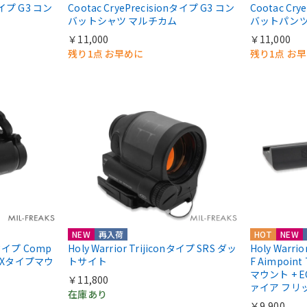
nタイプ G3 コン
Cootac CryePrecisionタイプ G3 コン
Cootac Cr
バットシャツ マルチカム
バットパンツ
￥11,000
￥11,000
残り1点 お早めに
残り1点 お
NEW
再入荷
HOT
NEW
ntタイプ Comp
Holy Warrior Trijiconタイプ SRS ダッ
Holy Warri
COXタイプマウ
トサイト
F Aimpoint
マウント + E
￥11,800
ァイア フリ
在庫あり
￥9,900