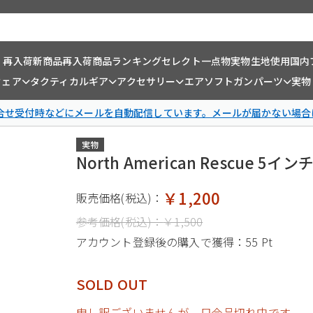
・再入荷
新商品
再入荷商品
ランキング
セレクト一点物
実物生地使用
国内
ウェア
タクティカルギア
アクセサリー
エアソフトガンパーツ
実物
問合せ受付時などにメールを自動配信しています。メールが届かない場合
実物
North American Rescue 5イ
￥1,200
販売価格(税込)：
参考価格(税込)：
￥1,500
アカウント登録後の購入で獲得：
55 Pt
SOLD OUT
申し訳ございませんが、只今品切れ中です。