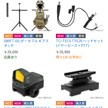
HOT
NEW
再入荷
実物
NEW
再入荷
実物
SWIFT OG ポータブル ギアス
TCI TECS TP120 ヘッドセット
タンド
(イヤーピース + PTT)
￥29,000
￥29,900
在庫あり
残り1点 お早めに
HOT
NEW
再入荷
HOT
NEW
再入荷
Holy Warrior DOCTER IIIタイ
Holy Warrior LaRueタイプ LT