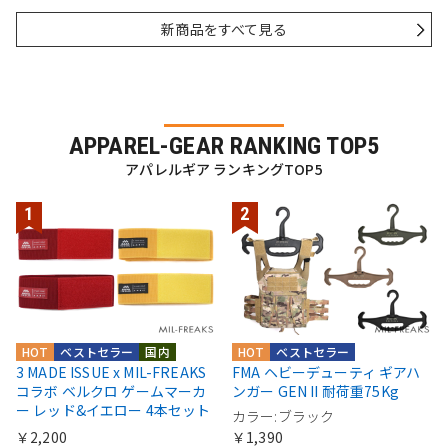
新商品をすべて見る
APPAREL-GEAR RANKING TOP5
アパレルギア ランキングTOP5
HOT
ベストセラー
国内
HOT
ベストセラー
3 MADE ISSUE x MIL-FREAKS
FMA ヘビーデューティ ギアハ
コラボ ベルクロ ゲームマーカ
ンガー GEN II 耐荷重75Kg
ー レッド&イエロー 4本セット
カラー:ブラック
￥2,200
￥1,390