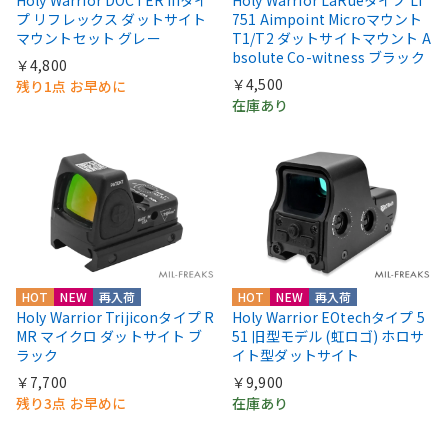
プ リフレックス ダットサイト
751 Aimpoint Microマウント
マウントセット グレー
T1/T2 ダットサイトマウント A
bsolute Co-witness ブラック
￥4,800
￥4,500
残り1点 お早めに
在庫あり
HOT
NEW
再入荷
HOT
NEW
再入荷
Holy Warrior Trijiconタイプ R
Holy Warrior EOtechタイプ 5
MR マイクロ ダットサイト ブ
51 旧型モデル (虹ロゴ) ホロサ
ラック
イト型ダットサイト
￥7,700
￥9,900
残り3点 お早めに
在庫あり