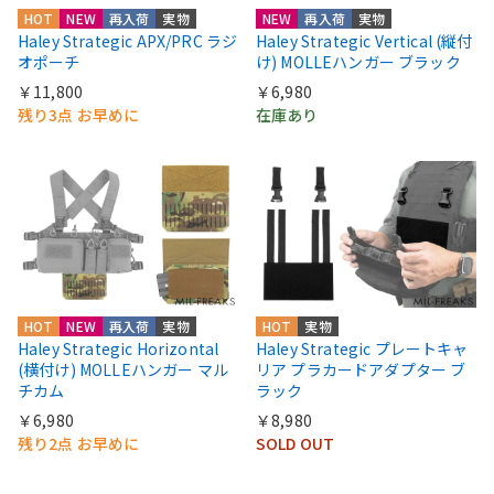
HOT
NEW
再入荷
実物
NEW
再入荷
実物
Haley Strategic APX/PRC ラジ
Haley Strategic Vertical (縦付
オポーチ
け) MOLLEハンガー ブラック
￥11,800
￥6,980
残り3点 お早めに
在庫あり
HOT
NEW
再入荷
実物
HOT
実物
Haley Strategic Horizontal
Haley Strategic プレートキャ
(横付け) MOLLEハンガー マル
リア プラカードアダプター ブ
チカム
ラック
￥6,980
￥8,980
残り2点 お早めに
SOLD OUT