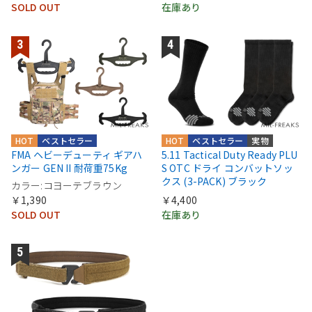
SOLD OUT
在庫あり
HOT
ベストセラー
HOT
ベストセラー
実物
FMA ヘビーデューティ ギアハ
5.11 Tactical Duty Ready PLU
ンガー GEN II 耐荷重75Kg
S OTC ドライ コンバットソッ
クス (3-PACK) ブラック
カラー:コヨーテブラウン
￥1,390
￥4,400
SOLD OUT
在庫あり