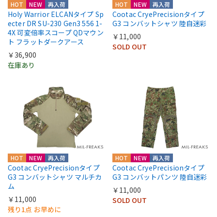
HOT
NEW
再入荷
HOT
NEW
再入荷
Holy Warrior ELCANタイプ Sp
Cootac CryePrecisionタイプ
ecter DR SU-230 Gen3 556 1-
G3 コンバットシャツ 陸自迷彩
4X 可変倍率スコープ QDマウン
￥11,000
ト フラットダークアース
SOLD OUT
￥36,900
在庫あり
HOT
NEW
再入荷
HOT
NEW
再入荷
Cootac CryePrecisionタイプ
Cootac CryePrecisionタイプ
G3 コンバットシャツ マルチカ
G3 コンバットパンツ 陸自迷彩
ム
￥11,000
￥11,000
SOLD OUT
残り1点 お早めに