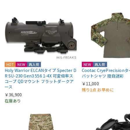
HOT
NEW
再入荷
NEW
再入荷
Holy Warrior ELCANタイプ Specter D
Cootac CryePrecisio
R SU-230 Gen3 556 1-4X 可変倍率ス
バットシャツ 陸自迷彩
コープ QDマウント フラットダークア
￥11,000
ース
残り1点 お早めに
￥36,900
在庫あり