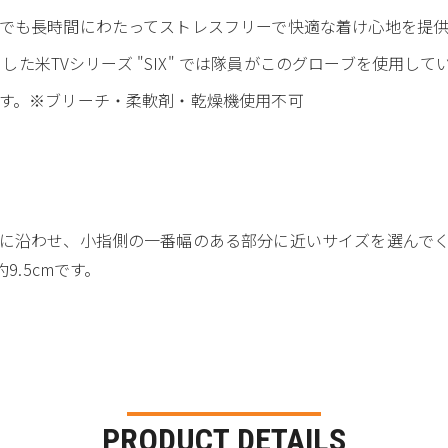
でも長時間にわたってストレスフリーで快適な着け心地を提供
とした米TVシリーズ "SIX" では隊員がこのグローブを使用して
す。※ブリーチ・柔軟剤・乾燥機使用不可
に沿わせ、小指側の一番幅のある部分に近いサイズを選んで
9.5cmです。
PRODUCT DETAILS