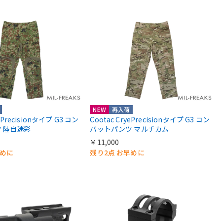
NEW
再入荷
yePrecisionタイプ G3 コン
Cootac CryePrecisionタイプ G3 コン
 陸自迷彩
バットパンツ マルチカム
￥11,000
早めに
残り2点 お早めに