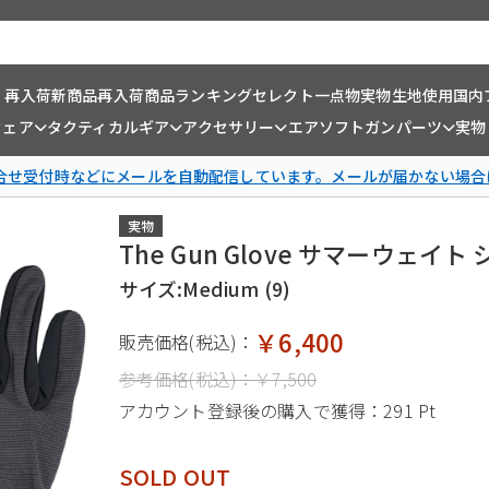
・再入荷
新商品
再入荷商品
ランキング
セレクト一点物
実物生地使用
国内
ウェア
タクティカルギア
アクセサリー
エアソフトガンパーツ
実物
問合せ受付時などにメールを自動配信しています。メールが届かない場合
実物
The Gun Glove サマーウェ
サイズ:Medium (9)
￥6,400
販売価格(税込)：
参考価格(税込)：
￥7,500
アカウント登録後の購入で獲得：
291 Pt
SOLD OUT