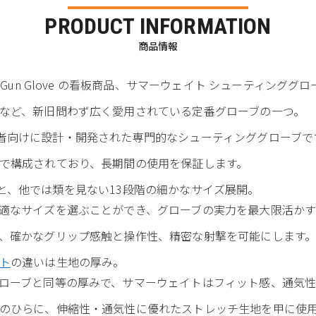
PRODUCT INFORMATION
商品情報
Gun Glove の看板商品、サマーウェイト シューティンググ
など、新旧問わず広く愛用されている定番グローブの一つ。
ング競技者向けに設計・開発された専門的なシューティンググローブで
で構成されており、長期間の使用を保証します。
着用感と、他では類を見ない13段階の細かなサイズ展開。
適なサイズを選ぶことができ、グローブの実力を最大限活かす
、確かなグリップ感触と操作性、精密な射撃を可能にします
ト
の違いは生地の厚み。
ローブと同等の厚みで、サマーウェイトはフィット感、通気性
のひらに、伸縮性・通気性に優れたストレッチ生地を甲に使