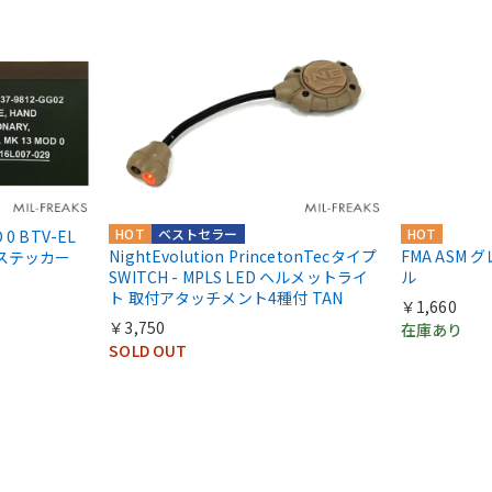
HOT
ベストセラー
HOT
 0 BTV-EL
NightEvolution PrincetonTecタイプ
FMA ASM
ステッカー
SWITCH - MPLS LED ヘルメットライ
ル
ト 取付アタッチメント4種付 TAN
￥1,660
￥3,750
在庫あり
SOLD OUT