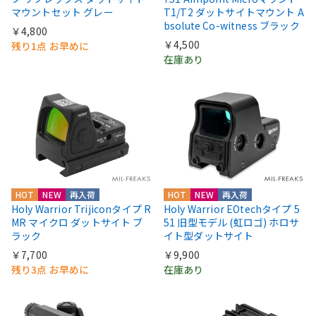
マウントセット グレー
T1/T2 ダットサイトマウント A
bsolute Co-witness ブラック
￥4,800
￥4,500
残り1点 お早めに
在庫あり
HOT
NEW
再入荷
HOT
NEW
再入荷
Holy Warrior Trijiconタイプ R
Holy Warrior EOtechタイプ 5
MR マイクロ ダットサイト ブ
51 旧型モデル (虹ロゴ) ホロサ
ラック
イト型ダットサイト
￥7,700
￥9,900
残り3点 お早めに
在庫あり