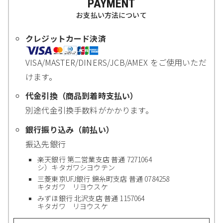
PAYMENT
お支払い方法について
クレジットカード決済
VISA/MASTER/DINERS/JCB/AMEX をご使用いただ
けます。
代金引換（商品到着時支払い）
別途代金引換手数料がかかります。
銀行振り込み（前払い）
振込先銀行
楽天銀行 第二営業支店 普通 7271064
シ）キタガワシヨウテン
三菱東京UFJ銀行 錦糸町支店 普通 0784258
キタガワ リヨウスケ
みずほ銀行 北沢支店 普通 1157064
キタガワ リヨウスケ