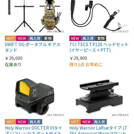
HOT
NEW
再入荷
実物
NEW
再入荷
実物
SWIFT OG ポータブル ギアス
TCI TECS TP120 ヘッドセット
タンド
(イヤーピース + PTT)
￥29,000
￥29,900
在庫あり
残り1点 お早めに
HOT
NEW
再入荷
HOT
NEW
再入荷
Holy Warrior DOCTER IIIタイ
Holy Warrior LaRueタイプ LT
プ リフレックス ダットサイト
751 Aimpoint Microマウント