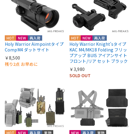
HOT
NEW
再入荷
HOT
NEW
再入荷
Holy Warrior Aimpointタイプ
Holy Warrior Knight'sタイプ
CompM4 ダットサイト
KAC M4/MK18 Folding フリッ
プアップ BUIS アイアンサイト
￥8,500
フロント/リア セット ブラック
残り2点 お早めに
￥3,980
SOLD OUT
HOT
NEW
再入荷
実物
NEW
再入荷
実物