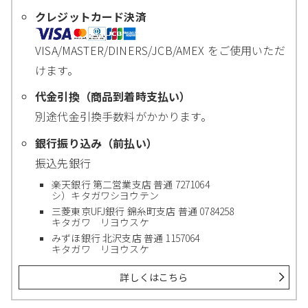
クレジットカード決済
VISA/MASTER/DINERS/JCB/AMEX をご使用いただ
けます。
代金引換（商品到着時支払い）
別途代金引換手数料がかかります。
銀行振り込み（前払い）
振込先銀行
楽天銀行 第二営業支店 普通 7271064
シ）キタガワシヨウテン
三菱東京UFJ銀行 錦糸町支店 普通 0784258
キタガワ リヨウスケ
みずほ銀行 北沢支店 普通 1157064
キタガワ リヨウスケ
詳しくはこちら