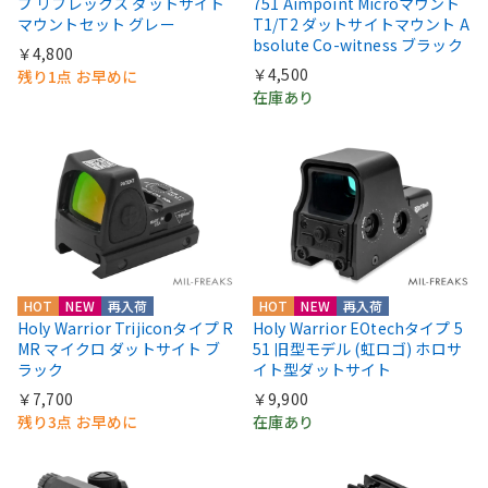
プ リフレックス ダットサイト
751 Aimpoint Microマウント
マウントセット グレー
T1/T2 ダットサイトマウント A
bsolute Co-witness ブラック
￥4,800
￥4,500
残り1点 お早めに
在庫あり
HOT
NEW
再入荷
HOT
NEW
再入荷
Holy Warrior Trijiconタイプ R
Holy Warrior EOtechタイプ 5
MR マイクロ ダットサイト ブ
51 旧型モデル (虹ロゴ) ホロサ
ラック
イト型ダットサイト
￥7,700
￥9,900
残り3点 お早めに
在庫あり