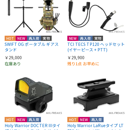
HOT
NEW
再入荷
実物
NEW
再入荷
実物
SWIFT OG ポータブル ギアス
TCI TECS TP120 ヘッドセット
タンド
(イヤーピース + PTT)
￥29,000
￥29,900
在庫あり
残り1点 お早めに
HOT
NEW
再入荷
HOT
NEW
再入荷
Holy Warrior DOCTER IIIタイ
Holy Warrior LaRueタイプ LT