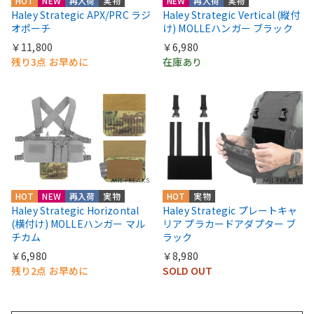
HOT
NEW
再入荷
実物
NEW
再入荷
実物
Haley Strategic APX/PRC ラジ
Haley Strategic Vertical (縦付
オポーチ
け) MOLLEハンガー ブラック
￥11,800
￥6,980
残り3点 お早めに
在庫あり
HOT
NEW
再入荷
実物
HOT
実物
Haley Strategic Horizontal
Haley Strategic プレートキャ
(横付け) MOLLEハンガー マル
リア プラカードアダプター ブ
チカム
ラック
￥6,980
￥8,980
残り2点 お早めに
SOLD OUT