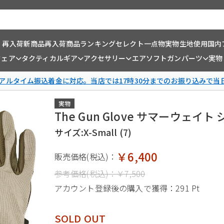
・再入荷
新商品
再入荷商品
ランキング
セレクト一点物
実物生地使用
国内
ウェア
タクティカルギア
アクセサリー
エアソフトガンパーツ
実物
リアルタイム振込着金に対応。当店では17時30分までのお振り込みで当
実物
The Gun Glove サマーウェ
サイズ:X-Small (7)
￥6,400
販売価格(税込)：
参考価格(税込)：
￥7,500
アカウント登録後の購入で獲得：
291 Pt
SOLD OUT