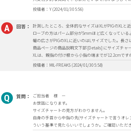
投稿者：Y (2024/01/30 5:56)
回答：
計測したところ、全体的なサイズはXLがPIGのXLと
ローブの方はパーム部分が5mmほど広くなっている
幅の広さがPIGのXLに近いのはLサイズでした。長さ
商品ページの商品説明文下部 [Details] にサイズ
XLは、親指の付け根から小指の端までが12.2cmで
投稿者：MIL-FREAKS (2024/01/30 5:58)
質問：
ご担当者 様 ー
お世話になります。
サイズチャートの見方がわかりません。
自身の手首から中指の先(サイズチャートで言うオレン
ういう基準で見たらいいでしょうか。ご確認いただ