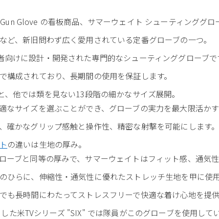
Gun Glove の看板商品、サマーウェイト シューティンググ
など、新旧問わず広く愛用されている定番グローブの一つ。
ング競技者向けに設計・開発された専門的なシューティンググローブで
で構成されており、長期間の使用を保証します。
着用感と、他では類を見ない13段階の細かなサイズ展開。
適なサイズを選ぶことができ、グローブの実力を最大限活かす
、確かなグリップ感触と操作性、精密な射撃を可能にします
ト
の違いは生地の厚み。
ローブと同等の厚みで、サマーウェイトはフィット感、通気性
のひらに、伸縮性・通気性に優れたストレッチ生地を甲に使
でも長時間にわたってストレスフリーで快適な着け心地を提供
とした米TVシリーズ "SIX" では隊員がこのグローブを使用して