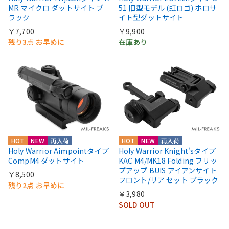
MR マイクロ ダットサイト ブ
51 旧型モデル (虹ロゴ) ホロサ
ラック
イト型ダットサイト
￥7,700
￥9,900
残り3点 お早めに
在庫あり
HOT
NEW
再入荷
HOT
NEW
再入荷
Holy Warrior Aimpointタイプ
Holy Warrior Knight'sタイプ
CompM4 ダットサイト
KAC M4/MK18 Folding フリッ
プアップ BUIS アイアンサイト
￥8,500
フロント/リア セット ブラック
残り2点 お早めに
￥3,980
SOLD OUT