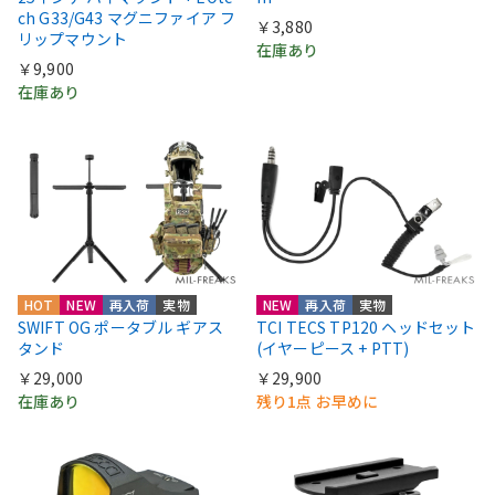
ch G33/G43 マグニファイア フ
￥3,880
リップマウント
在庫あり
￥9,900
在庫あり
HOT
NEW
再入荷
実物
NEW
再入荷
実物
SWIFT OG ポータブル ギアス
TCI TECS TP120 ヘッドセット
タンド
(イヤーピース + PTT)
￥29,000
￥29,900
在庫あり
残り1点 お早めに