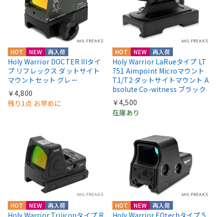
HOT
NEW
再入荷
HOT
NEW
再入荷
Holy Warrior DOCTER IIIタイ
Holy Warrior LaRueタイプ LT
プ リフレックス ダットサイト
751 Aimpoint Microマウント
マウントセット グレー
T1/T2 ダットサイトマウント A
bsolute Co-witness ブラック
￥4,800
￥4,500
残り1点 お早めに
在庫あり
HOT
NEW
再入荷
HOT
NEW
再入荷
Holy Warrior Trijiconタイプ R
Holy Warrior EOtechタイプ 5