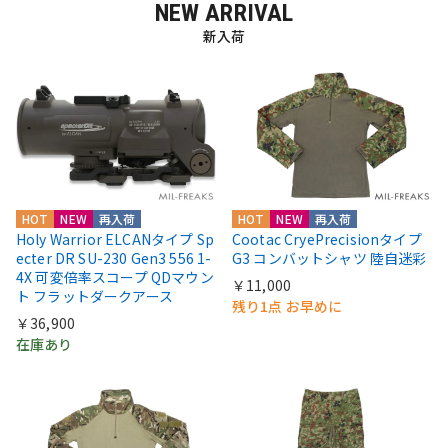
NEW ARRIVAL
新入荷
HOT
NEW
再入荷
HOT
NEW
再入荷
Holy Warrior ELCANタイプ Sp
Cootac CryePrecisionタイプ
ecter DR SU-230 Gen3 556 1-
G3 コンバットシャツ 陸自迷彩
4X 可変倍率スコープ QDマウン
￥11,000
ト フラットダークアース
残り1点 お早めに
￥36,900
在庫あり