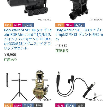
HOT
NEW
再入荷
HOT
NEW
再入荷
Holy Warrior SPUHRタイプ Sp
Holy Warrior WILCOXタイプ C
uhr RDF Aimpoint T1/2/M5 2.
ompM2 MK18 マウント 経30m
25インチ ハイマウント + EOte
m
ch G33/G43 マグニファイア フ
￥3,880
リップマウント
在庫あり
￥9,900
在庫あり
HOT
NEW
再入荷
実物
NEW
再入荷
実物