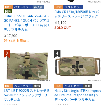
HOT
ベストセラー
再入荷
HOT
ベストセラー
国内
FMA CR123A/18650用 防水バ
3 MADE ISSUE BANGS-A-GO-
ッテリーストレージ ブラック
GO PANEL POUCH バンズアゴ
￥1,100
ーゴー パネル ポーチ TF再現モ
SOLD OUT
デル マルチカム
￥17,900
残り1点 お早めに
HOT
ベストセラー
実物
HOT
ベストセラー
実物
LBT LBT-9022R ストレッチ Bl
Haley Strategic ITRK (Improv
ow-Out Kit メディックポーチ
ed Trauma Response Kit) メ
マルチカム
ディックポーチ マルチカム