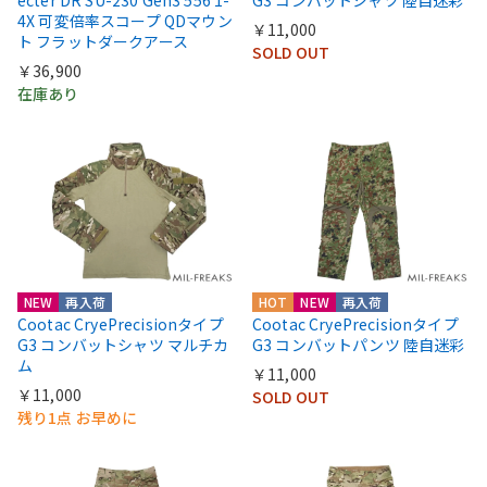
4X 可変倍率スコープ QDマウン
￥11,000
ト フラットダークアース
SOLD OUT
￥36,900
在庫あり
NEW
再入荷
HOT
NEW
再入荷
Cootac CryePrecisionタイプ
Cootac CryePrecisionタイプ
G3 コンバットシャツ マルチカ
G3 コンバットパンツ 陸自迷彩
ム
￥11,000
￥11,000
SOLD OUT
残り1点 お早めに