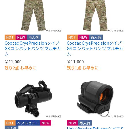
HOT
NEW
再入荷
HOT
NEW
再入荷
Cootac CryePrecisionタイプ
Cootac CryePrecisionタイプ
G3 コンバットパンツ マルチカ
G4 コンバットパンツ マルチカ
ム
ム
￥11,000
￥11,000
残り2点 お早めに
残り1点 お早めに
HOT
ベストセラー
NEW
NEW
再入荷
再入荷
Holy Warrior Trijiconタイプ S