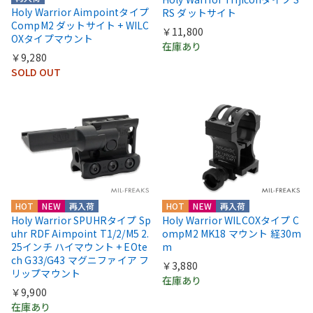
Holy Warrior Aimpointタイプ
RS ダットサイト
CompM2 ダットサイト + WILC
￥11,800
OXタイプマウント
在庫あり
￥9,280
SOLD OUT
HOT
NEW
再入荷
HOT
NEW
再入荷
Holy Warrior SPUHRタイプ Sp
Holy Warrior WILCOXタイプ C
uhr RDF Aimpoint T1/2/M5 2.
ompM2 MK18 マウント 経30m
25インチ ハイマウント + EOte
m
ch G33/G43 マグニファイア フ
￥3,880
リップマウント
在庫あり
￥9,900
在庫あり