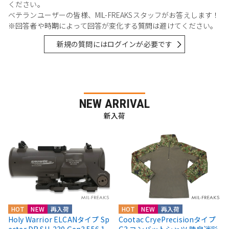
ください。
ベテランユーザーの皆様、MIL-FREAKSスタッフがお答えします！
※回答者や時期によって回答が変化する質問は避けてください。
新規の質問にはログインが必要です
NEW ARRIVAL
新入荷
HOT
NEW
再入荷
HOT
NEW
再入荷
Holy Warrior ELCANタイプ Sp
Cootac CryePrecisionタイプ
ecter DR SU-230 Gen3 556 1-
G3 コンバットシャツ 陸自迷彩