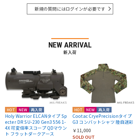
新規の質問にはログインが必要です
NEW ARRIVAL
新入荷
HOT
NEW
再入荷
HOT
NEW
再入荷
Holy Warrior ELCANタイプ Sp
Cootac CryePrecisionタイプ
ecter DR SU-230 Gen3 556 1-
G3 コンバットシャツ 陸自迷彩
4X 可変倍率スコープ QDマウン
￥11,000
ト フラットダークアース
SOLD OUT