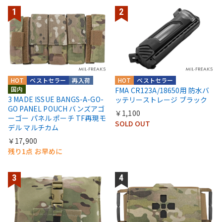
HOT
ベストセラー
再入荷
HOT
ベストセラー
国内
FMA CR123A/18650用 防水バ
3 MADE ISSUE BANGS-A-GO-
ッテリーストレージ ブラック
GO PANEL POUCH バンズアゴ
￥1,100
ーゴー パネル ポーチ TF再現モ
SOLD OUT
デル マルチカム
￥17,900
残り1点 お早めに