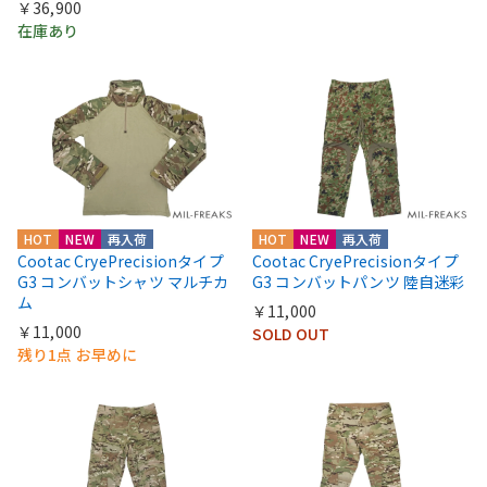
￥36,900
在庫あり
HOT
NEW
再入荷
HOT
NEW
再入荷
Cootac CryePrecisionタイプ
Cootac CryePrecisionタイプ
G3 コンバットシャツ マルチカ
G3 コンバットパンツ 陸自迷彩
ム
￥11,000
￥11,000
SOLD OUT
残り1点 お早めに