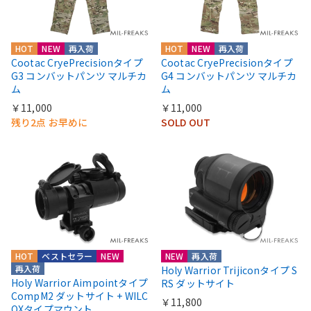
HOT
NEW
再入荷
HOT
NEW
再入荷
Cootac CryePrecisionタイプ
Cootac CryePrecisionタイプ
G3 コンバットパンツ マルチカ
G4 コンバットパンツ マルチカ
ム
ム
￥11,000
￥11,000
残り2点 お早めに
SOLD OUT
HOT
ベストセラー
NEW
NEW
再入荷
再入荷
Holy Warrior Trijiconタイプ S
Holy Warrior Aimpointタイプ
RS ダットサイト
CompM2 ダットサイト + WILC
￥11,800
OXタイプマウント