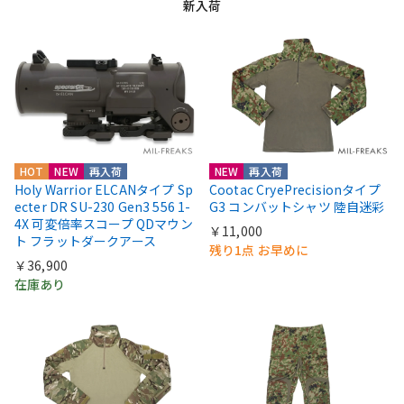
新入荷
HOT
NEW
再入荷
NEW
再入荷
Holy Warrior ELCANタイプ Sp
Cootac CryePrecisionタイプ
ecter DR SU-230 Gen3 556 1-
G3 コンバットシャツ 陸自迷彩
4X 可変倍率スコープ QDマウン
￥11,000
ト フラットダークアース
残り1点 お早めに
￥36,900
在庫あり