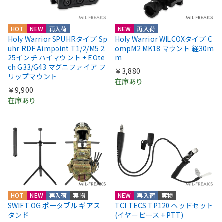
HOT
NEW
再入荷
NEW
再入荷
Holy Warrior SPUHRタイプ Sp
Holy Warrior WILCOXタイプ C
uhr RDF Aimpoint T1/2/M5 2.
ompM2 MK18 マウント 経30m
25インチ ハイマウント + EOte
m
ch G33/G43 マグニファイア フ
￥3,880
リップマウント
在庫あり
￥9,900
在庫あり
HOT
NEW
再入荷
実物
NEW
再入荷
実物
SWIFT OG ポータブル ギアス
TCI TECS TP120 ヘッドセット
タンド
(イヤーピース + PTT)