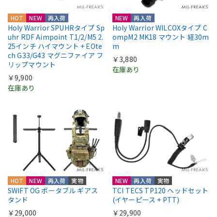
HOT
NEW
再入荷
NEW
再入荷
Holy Warrior SPUHRタイプ Sp
Holy Warrior WILCOXタイプ C
uhr RDF Aimpoint T1/2/M5 2.
ompM2 MK18 マウント 経30m
25インチ ハイマウント + EOte
m
ch G33/G43 マグニファイア フ
￥3,880
リップマウント
在庫あり
￥9,900
在庫あり
HOT
NEW
再入荷
実物
NEW
再入荷
実物
SWIFT OG ポータブル ギアス
TCI TECS TP120 ヘッドセット
タンド
(イヤーピース + PTT)
￥29,000
￥29,900