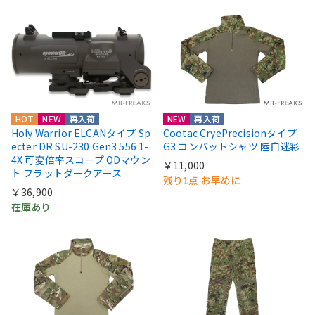
HOT
NEW
再入荷
NEW
再入荷
Holy Warrior ELCANタイプ Sp
Cootac CryePrecisionタイプ
ecter DR SU-230 Gen3 556 1-
G3 コンバットシャツ 陸自迷彩
4X 可変倍率スコープ QDマウン
￥11,000
ト フラットダークアース
残り1点 お早めに
￥36,900
在庫あり