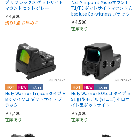
プ リフレックス ダットサイト
751 Aimpoint Microマウント
マウントセット グレー
T1/T2 ダットサイトマウント A
bsolute Co-witness ブラック
￥4,800
￥4,500
残り1点 お早めに
在庫あり
HOT
NEW
再入荷
HOT
NEW
再入荷
Holy Warrior Trijiconタイプ R
Holy Warrior EOtechタイプ 5
MR マイクロ ダットサイト ブ
51 旧型モデル (虹ロゴ) ホロサ
ラック
イト型ダットサイト
￥7,700
￥9,900
在庫あり
在庫あり