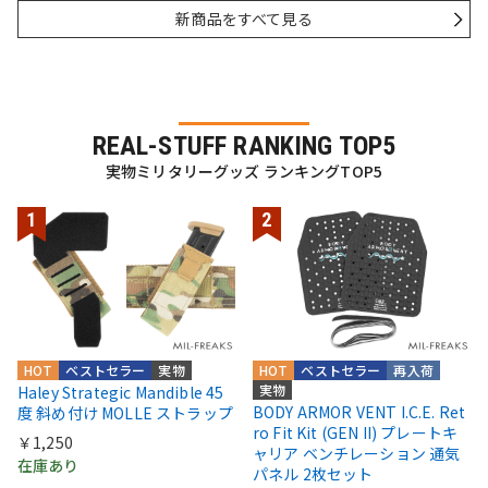
新商品をすべて見る
REAL-STUFF RANKING TOP5
実物ミリタリーグッズ ランキングTOP5
HOT
ベストセラー
実物
HOT
ベストセラー
再入荷
実物
Haley Strategic Mandible 45
BODY ARMOR VENT I.C.E. Ret
度 斜め付け MOLLE ストラップ
ro Fit Kit (GEN II) プレートキ
￥1,250
ャリア ベンチレーション 通気
在庫あり
パネル 2枚セット