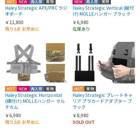
HOT
NEW
再入荷
実物
NEW
再入荷
実物
Haley Strategic APX/PRC ラジ
Haley Strategic Vertical (縦付
オポーチ
け) MOLLEハンガー ブラック
￥11,800
￥6,980
残り3点 お早めに
在庫あり
HOT
NEW
再入荷
実物
HOT
実物
Haley Strategic Horizontal
Haley Strategic プレートキャ
(横付け) MOLLEハンガー マル
リア プラカードアダプター ブ
チカム
ラック
￥6,980
￥8,980
残り2点 お早めに
SOLD OUT