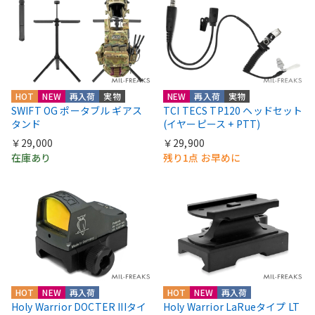
HOT
NEW
再入荷
実物
NEW
再入荷
実物
SWIFT OG ポータブル ギアス
TCI TECS TP120 ヘッドセット
タンド
(イヤーピース + PTT)
￥29,000
￥29,900
在庫あり
残り1点 お早めに
HOT
NEW
再入荷
HOT
NEW
再入荷
Holy Warrior DOCTER IIIタイ
Holy Warrior LaRueタイプ LT