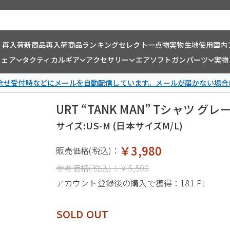
・再入荷
新商品
再入荷商品
ランキング
セレクト一点物
実物生地使用
国内
ウェア
タクティカルギア
アクセサリー
エアソフトガンパーツ
実物
問合せ受付時などにメールを自動配信しています。メールが届かない場合
URT “TANK MAN” Tシャツ グ
サイズ:US-M (日本サイズM/L)
￥3,980
販売価格(税込)：
参考価格(税込)：
￥5,500
アカウント登録後の購入で獲得：
181 Pt
SOLD OUT