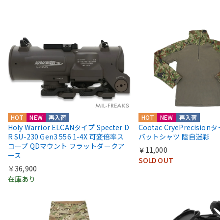
HOT
NEW
再入荷
HOT
NEW
再入荷
Holy Warrior ELCANタイプ Specter D
Cootac CryePrecisio
R SU-230 Gen3 556 1-4X 可変倍率ス
バットシャツ 陸自迷彩
コープ QDマウント フラットダークア
￥11,000
ース
SOLD OUT
￥36,900
在庫あり