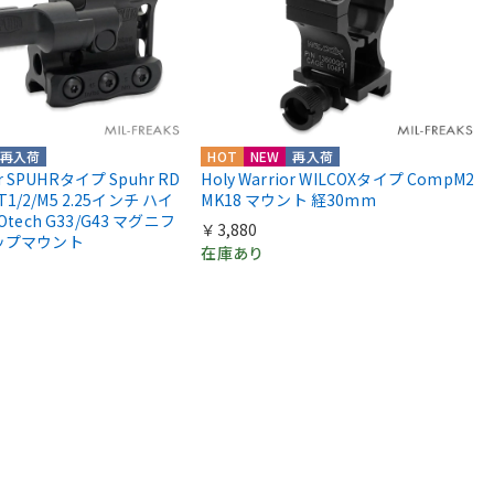
再入荷
HOT
NEW
再入荷
or SPUHRタイプ Spuhr RD
Holy Warrior WILCOXタイプ CompM2
 T1/2/M5 2.25インチ ハイ
MK18 マウント 経30mm
Otech G33/G43 マグニフ
￥3,880
ップマウント
在庫あり