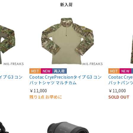
新入荷
HOT
NEW
再入荷
HOT
NEW
nタイプ G3 コン
Cootac CryePrecisionタイプ G3 コン
Cootac Cr
バットシャツ マルチカム
バットパンツ
￥11,000
￥11,000
残り1点 お早めに
SOLD OUT