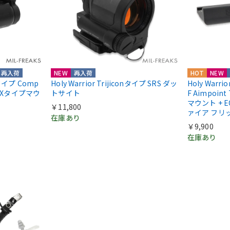
再入荷
NEW
再入荷
HOT
NEW
ntタイプ Comp
Holy Warrior Trijiconタイプ SRS ダッ
Holy Warri
COXタイプマウ
トサイト
F Aimpoint
マウント + E
￥11,800
ァイア フリ
在庫あり
￥9,900
在庫あり