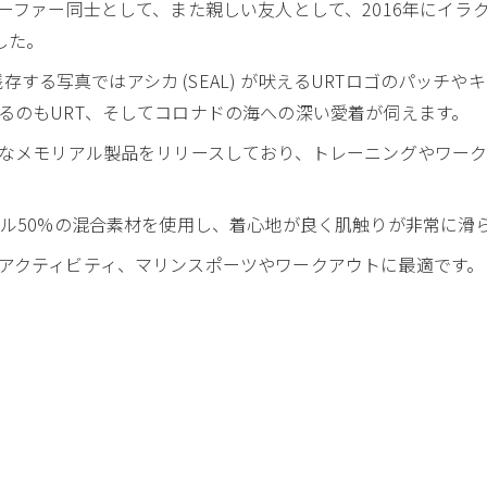
ファー同士として、また親しい友人として、2016年にイラクで戦死
ました。
の残存する写真ではアシカ (SEAL) が吠えるURTロゴのパッチ
るのもURT、そしてコロナドの海への深い愛着が伺えます。
々なメモリアル製品をリリースしており、トレーニングやワーク
テル50%の混合素材を使用し、着心地が良く肌触りが非常に滑
アクティビティ、マリンスポーツやワークアウトに最適です。