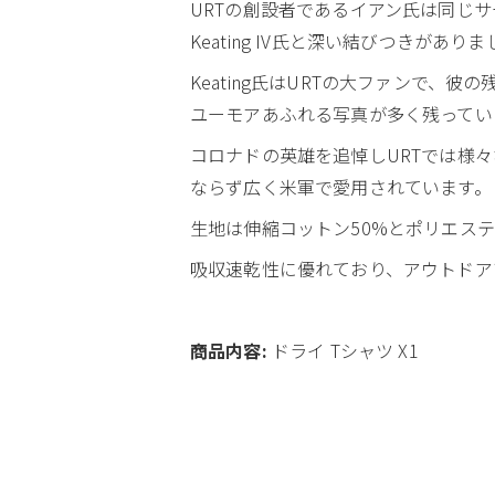
URTの創設者であるイアン氏は同じサー
Keating IV氏と深い結びつきがあり
Keating氏はURTの大ファンで、彼
ユーモアあふれる写真が多く残ってい
コロナドの英雄を追悼しURTでは様
ならず広く米軍で愛用されています。
生地は伸縮コットン50%とポリエス
吸収速乾性に優れており、アウトドア
商品内容:
ドライ Tシャツ X1