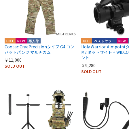
HOT
NEW
再入荷
HOT
ベストセラー
NEW
Cootac CryePrecisionタイプ G4 コン
Holy Warrior Aimpoi
バットパンツ マルチカム
M2 ダットサイト + WIL
ント
￥11,000
￥9,280
SOLD OUT
SOLD OUT