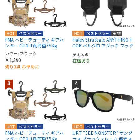
HOT
ベストセラー
HOT
ベストセラー
実物
FMA ヘビーデューティ ギアハ
Haley Strategic ANYTHING H
ンガー GEN II 耐荷重75Kg
OOK ベルクロ アタッチ フック
カラー:ブラック
￥3,550
￥1,390
在庫あり
残り2点 お早めに
HOT
ベストセラー
HOT
ベストセラー
FMA ヘビーデューティ ギアハ
URT “SEE MONSTER” サング
ンガー GEN II 耐荷重75Kg
ラス ブラックフレーム 偏光ス