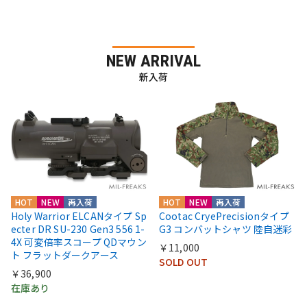
NEW ARRIVAL
新入荷
HOT
NEW
再入荷
HOT
NEW
再入荷
Holy Warrior ELCANタイプ Sp
Cootac CryePrecisionタイプ
ecter DR SU-230 Gen3 556 1-
G3 コンバットシャツ 陸自迷彩
4X 可変倍率スコープ QDマウン
￥11,000
ト フラットダークアース
SOLD OUT
￥36,900
在庫あり