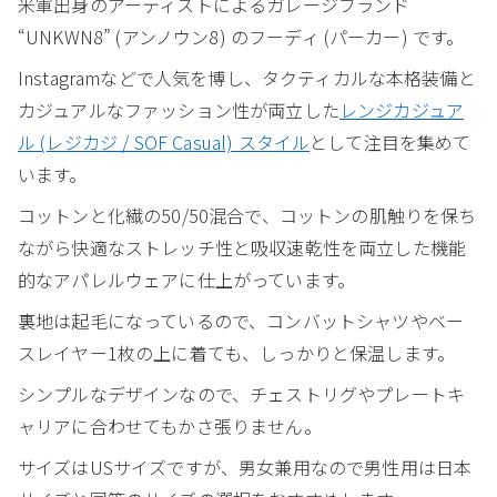
米軍出身のアーティストによるガレージブランド
“UNKWN8” (アンノウン8) のフーディ (パーカー) です。
Instagramなどで人気を博し、タクティカルな本格装備と
カジュアルなファッション性が両立した
レンジカジュア
ル (レジカジ / SOF Casual) スタイル
として注目を集めて
います。
コットンと化繊の50/50混合で、コットンの肌触りを保ち
ながら快適なストレッチ性と吸収速乾性を両立した機能
的なアパレルウェアに仕上がっています。
裏地は起毛になっているので、コンバットシャツやベー
スレイヤー1枚の上に着ても、しっかりと保温します。
シンプルなデザインなので、チェストリグやプレートキ
ャリアに合わせてもかさ張りません。
サイズはUSサイズですが、男女兼用なので男性用は日本