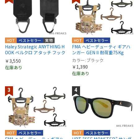
HOT
ベストセラー
実物
HOT
ベストセラー
Haley Strategic ANYTHING H
FMA ヘビーデューティ ギアハ
OOK ベルクロ アタッチ フック
ンガー GEN II 耐荷重75Kg
カラー:ブラック
￥3,550
￥1,390
在庫あり
在庫あり
HOT
ベストセラー
HOT
ベストセラー