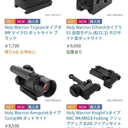
HOT
NEW
再入荷
HOT
NEW
再入荷
Holy Warrior Trijiconタイプ R
Holy Warrior EOtechタイプ 5
MR マイクロ ダットサイト ブ
51 旧型モデル (虹ロゴ) ホロサ
ラック
イト型ダットサイト
￥7,700
￥9,900
残り3点 お早めに
在庫あり
HOT
NEW
再入荷
HOT
NEW
再入荷
Holy Warrior Aimpointタイプ
Holy Warrior Knight'sタイプ
CompM4 ダットサイト
KAC M4/MK18 Folding フリッ
プアップ BUIS アイアンサイト
￥8,500