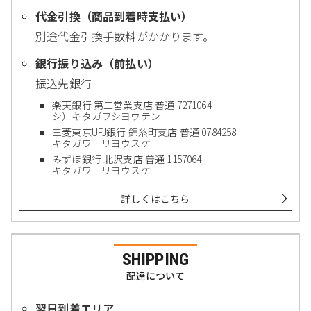
代金引換（商品到着時支払い）
別途代金引換手数料がかかります。
銀行振り込み（前払い）
振込先銀行
楽天銀行 第二営業支店 普通 7271064
シ）キタガワシヨウテン
三菱東京UFJ銀行 錦糸町支店 普通 0784258
キタガワ リヨウスケ
みずほ銀行 北沢支店 普通 1157064
キタガワ リヨウスケ
詳しくはこちら
SHIPPING
配達について
翌日到着エリア