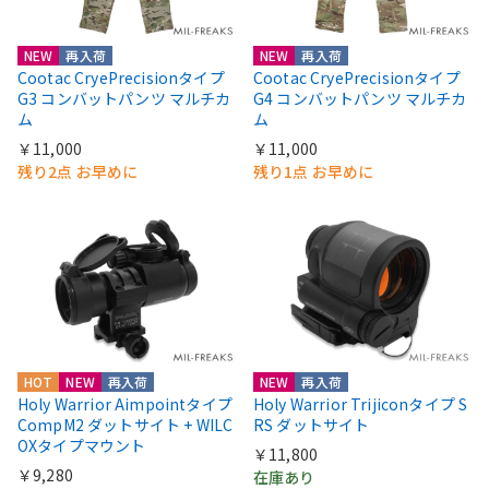
NEW
再入荷
NEW
再入荷
Cootac CryePrecisionタイプ
Cootac CryePrecisionタイプ
G3 コンバットパンツ マルチカ
G4 コンバットパンツ マルチカ
ム
ム
￥11,000
￥11,000
残り2点 お早めに
残り1点 お早めに
HOT
NEW
再入荷
NEW
再入荷
Holy Warrior Aimpointタイプ
Holy Warrior Trijiconタイプ S
CompM2 ダットサイト + WILC
RS ダットサイト
OXタイプマウント
￥11,800
￥9,280
在庫あり