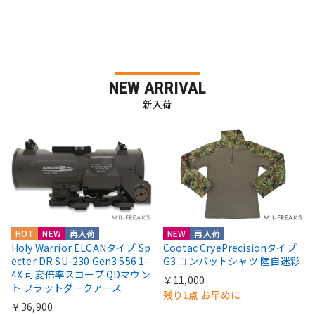
NEW ARRIVAL
新入荷
HOT
NEW
再入荷
NEW
再入荷
Holy Warrior ELCANタイプ Sp
Cootac CryePrecisionタイプ
ecter DR SU-230 Gen3 556 1-
G3 コンバットシャツ 陸自迷彩
4X 可変倍率スコープ QDマウン
￥11,000
ト フラットダークアース
残り1点 お早めに
￥36,900