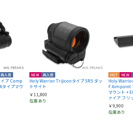
再入荷
NEW
再入荷
HOT
NEW
ntタイプ Comp
Holy Warrior Trijiconタイプ SRS ダッ
Holy Warri
COXタイプマウ
トサイト
F Aimpoint
マウント + E
￥11,800
ァイア フリ
在庫あり
￥9,900
在庫あり