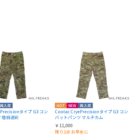
再入荷
HOT
NEW
再入荷
yePrecisionタイプ G3 コン
Cootac CryePrecisionタイプ G3 コン
 陸自迷彩
バットパンツ マルチカム
￥11,000
残り2点 お早めに