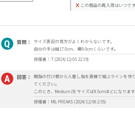
この商品の再入荷はいつで
質問：
サイズ表記の見方がよくわからないです。
自分の手は縦17.0cm、横9.0cmくらいです。
投稿者：T (2024/12/05 22:19)
回答：
親指の付け根から人差し指を直線で結ぶラインを作
てください。
このとき、Medium (9) サイズは9.5cmほどになりま
投稿者：MIL-FREAKS (2024/12/06 2:55)