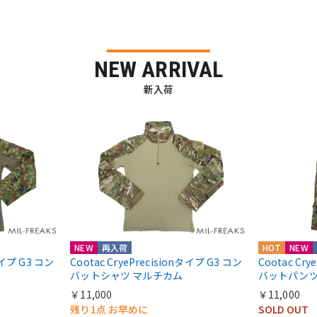
NEW ARRIVAL
新入荷
NEW
再入荷
HOT
NEW
nタイプ G3 コン
Cootac CryePrecisionタイプ G3 コン
Cootac Cr
バットシャツ マルチカム
バットパンツ
￥11,000
￥11,000
残り1点 お早めに
SOLD OUT