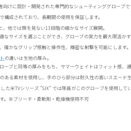
ング競技者向けに設計・開発された専門的なシューティンググローブで
で構成されており、長期間の使用を保証します。
着用感と、他では類を見ない13段階の細かなサイズ展開。
適なサイズを選ぶことができ、グローブの実力を最大限活かす
、確かなグリップ感触と操作性、精密な射撃を可能にします
ト
の違いは生地の厚み。
ローブと同等の厚みをもち、サマーウェイトはフィット感、通
のある素材を使用し、手のひら部分は耐久性の高いスエード
とした米TVシリーズ "SIX" では隊員がこのグローブを使用して
す。※ブリーチ・柔軟剤・乾燥機使用不可