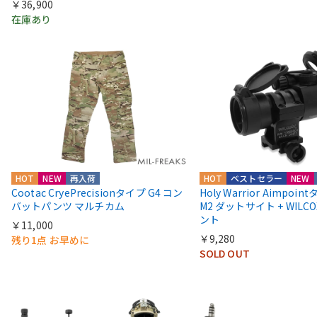
￥36,900
在庫あり
HOT
NEW
再入荷
HOT
ベストセラー
NEW
Cootac CryePrecisionタイプ G4 コン
Holy Warrior Aimpoi
バットパンツ マルチカム
M2 ダットサイト + WIL
ント
￥11,000
￥9,280
残り1点 お早めに
SOLD OUT