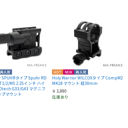
再入荷
HOT
NEW
再入荷
or SPUHRタイプ Spuhr RD
Holy Warrior WILCOXタイプ CompM2
 T1/2/M5 2.25インチ ハイ
MK18 マウント 経30mm
Otech G33/G43 マグニフ
￥3,880
ップマウント
在庫あり