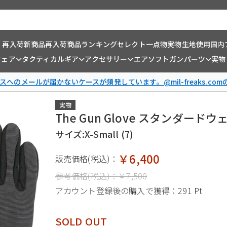
・再入荷
新商品
再入荷商品
ランキング
セレクト一点物
実物生地使用
国内
ウェア
タクティカルギア
アクセサリー
エアソフトガンパーツ
実物
スへのメールが届かないケースが頻発しています。@mil-freaks.c
実物
The Gun Glove スタンダー
サイズ:X-Small (7)
￥6,400
販売価格(税込)：
参考価格(税込)：
￥7,500
アカウント登録後の購入で獲得：
291 Pt
SOLD OUT