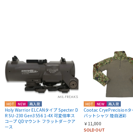
HOT
NEW
再入荷
HOT
NEW
再入荷
Holy Warrior ELCANタイプ Specter D
Cootac CryePrecisio
R SU-230 Gen3 556 1-4X 可変倍率ス
バットシャツ 陸自迷彩
コープ QDマウント フラットダークア
￥11,000
ース
SOLD OUT