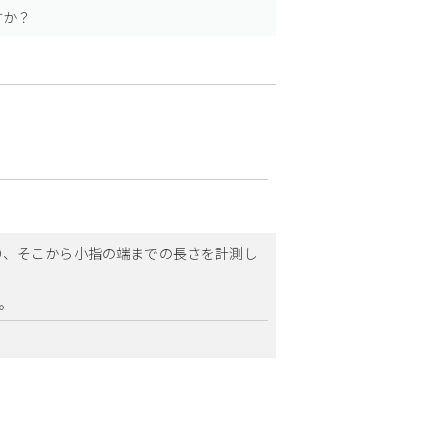
すか？
り、そこから小指の端までの長さを計測し
す。