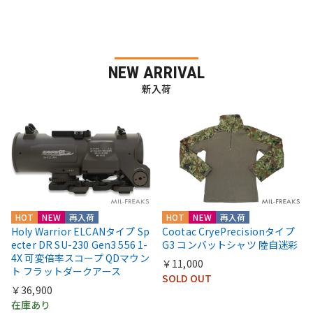
NEW ARRIVAL
新入荷
HOT
NEW
再入荷
HOT
NEW
再入荷
Holy Warrior ELCANタイプ Sp
Cootac CryePrecisionタイプ
ecter DR SU-230 Gen3 556 1-
G3 コンバットシャツ 陸自迷彩
4X 可変倍率スコープ QDマウン
￥11,000
ト フラットダークアース
SOLD OUT
￥36,900
在庫あり