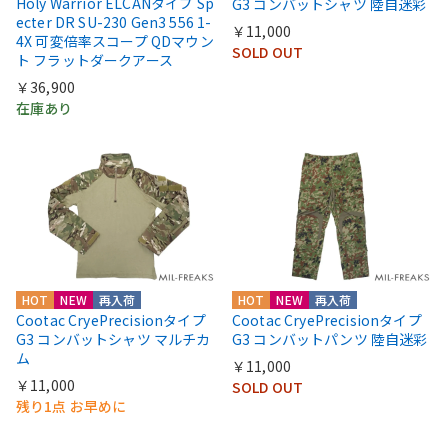
Holy Warrior ELCANタイプ Sp
G3 コンバットシャツ 陸自迷彩
ecter DR SU-230 Gen3 556 1-
￥11,000
4X 可変倍率スコープ QDマウン
SOLD OUT
ト フラットダークアース
￥36,900
在庫あり
HOT
NEW
再入荷
HOT
NEW
再入荷
Cootac CryePrecisionタイプ
Cootac CryePrecisionタイプ
G3 コンバットシャツ マルチカ
G3 コンバットパンツ 陸自迷彩
ム
￥11,000
￥11,000
SOLD OUT
残り1点 お早めに