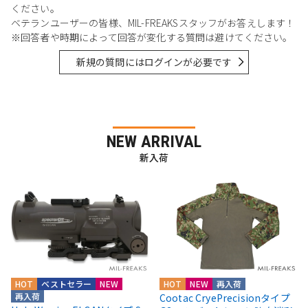
ください。
ベテランユーザーの皆様、MIL-FREAKSスタッフがお答えします！
※回答者や時期によって回答が変化する質問は避けてください。
新規の質問にはログインが必要です
NEW ARRIVAL
新入荷
HOT
ベストセラー
NEW
HOT
NEW
再入荷
再入荷
Cootac CryePrecisionタイプ