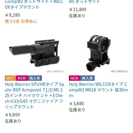
CompM2 ダットサイト + WILC
RS ダットサイト
OXタイプマウント
￥11,800
￥9,280
在庫あり
残り3点 お早めに
HOT
NEW
再入荷
NEW
再入荷
Holy Warrior SPUHRタイプ Sp
Holy Warrior WILCOXタイプ C
uhr RDF Aimpoint T1/2/M5 2.
ompM2 MK18 マウント 経30m
25インチ ハイマウント + EOte
m
ch G33/G43 マグニファイア フ
￥3,880
リップマウント
在庫あり
￥9,900
在庫あり