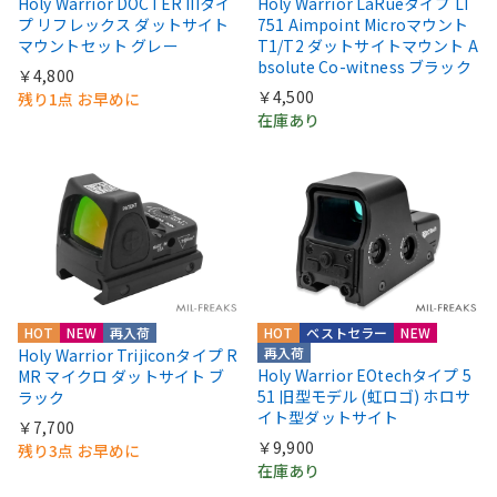
Holy Warrior DOCTER IIIタイ
Holy Warrior LaRueタイプ LT
プ リフレックス ダットサイト
751 Aimpoint Microマウント
マウントセット グレー
T1/T2 ダットサイトマウント A
bsolute Co-witness ブラック
￥4,800
￥4,500
残り1点 お早めに
在庫あり
HOT
NEW
再入荷
HOT
ベストセラー
NEW
再入荷
Holy Warrior Trijiconタイプ R
Holy Warrior EOtechタイプ 5
MR マイクロ ダットサイト ブ
51 旧型モデル (虹ロゴ) ホロサ
ラック
イト型ダットサイト
￥7,700
￥9,900
残り3点 お早めに
在庫あり