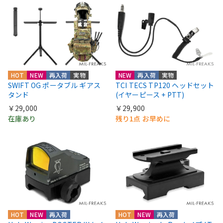
HOT
NEW
再入荷
実物
NEW
再入荷
実物
SWIFT OG ポータブル ギアス
TCI TECS TP120 ヘッドセット
タンド
(イヤーピース + PTT)
￥29,000
￥29,900
在庫あり
残り1点 お早めに
HOT
NEW
再入荷
HOT
NEW
再入荷