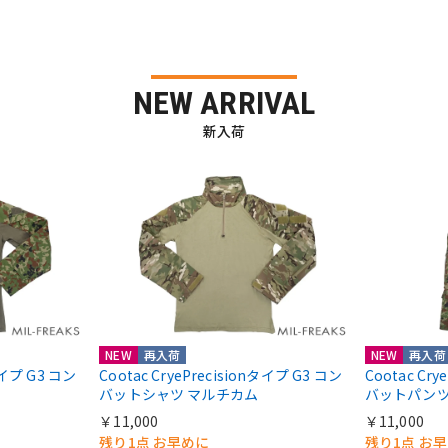
NEW ARRIVAL
新入荷
NEW
再入荷
NEW
再入荷
nタイプ G3 コン
Cootac CryePrecisionタイプ G3 コン
Cootac Cr
バットシャツ マルチカム
バットパンツ
￥11,000
￥11,000
残り1点 お早めに
残り1点 お