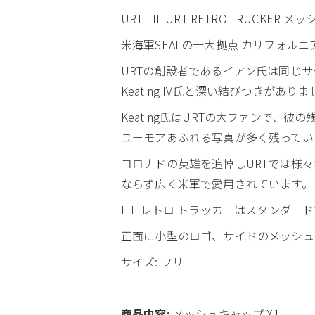
URT LIL URT RETRO TRUCKER
米海軍SEALの一大拠点 カリフォルニ
URTの創設者であるイアン氏は同じサー
Keating IV氏と深い結びつきがあり
Keating氏はURTの大ファンで、彼
ユーモアあふれる写真が多く残ってい
コロナドの英雄を追悼しURTでは様
ならず広く米軍で愛用されています。
LIL レトロ トラッカーはスタンダ
正面に小型のロゴ、サイドのメッシュ
サイズ: フリー
商品内容:
メッシュキャップ X1