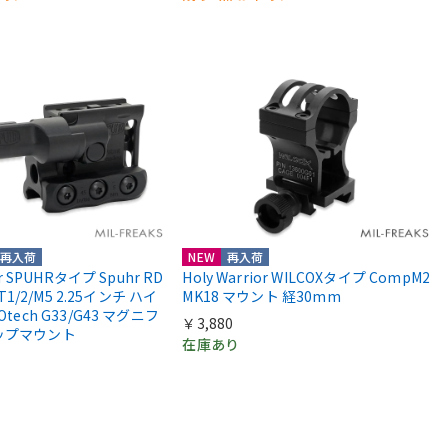
再入荷
NEW
再入荷
or SPUHRタイプ Spuhr RD
Holy Warrior WILCOXタイプ CompM2
 T1/2/M5 2.25インチ ハイ
MK18 マウント 経30mm
Otech G33/G43 マグニフ
￥3,880
ップマウント
在庫あり