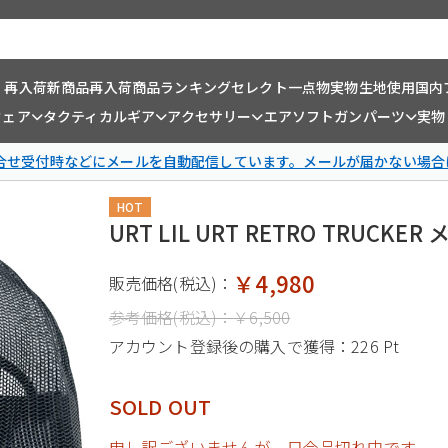
・再入荷
新商品
再入荷商品
ランキング
セレクト一点物
実物生地使用
国内
ウェア
タクティカルギア
アクセサリー
エアソフトガンパーツ
実物
問合せ受付時などにメールを自動配信しています。メールが届かない場合
HOT
URT LIL URT RETRO TRUC
￥4,980
販売価格(税込)：
参考価格(税込)：
￥6,500
アカウント登録後の購入で獲得：
226 Pt
SOLD OUT
申し訳ございませんが、只今品切れ中です。