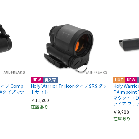
NEW
再入荷
HOT
NEW
ntタイプ Comp
Holy Warrior Trijiconタイプ SRS ダッ
Holy Warri
COXタイプマウ
トサイト
F Aimpoint
マウント + E
￥11,800
ァイア フリ
在庫あり
￥9,900
在庫あり