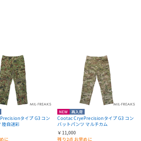
NEW
再入荷
yePrecisionタイプ G3 コン
Cootac CryePrecisionタイプ G3 コン
 陸自迷彩
バットパンツ マルチカム
￥11,000
早めに
残り2点 お早めに