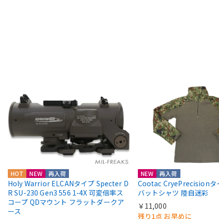
HOT
NEW
再入荷
NEW
再入荷
Holy Warrior ELCANタイプ Specter D
Cootac CryePrecisio
R SU-230 Gen3 556 1-4X 可変倍率ス
バットシャツ 陸自迷彩
コープ QDマウント フラットダークア
￥11,000
ース
残り1点 お早めに