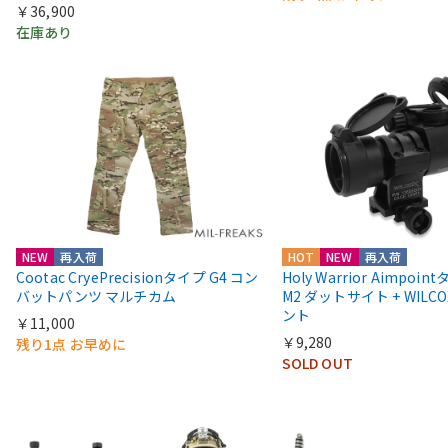
￥36,900
在庫あり
NEW
再入荷
HOT
NEW
再入荷
Cootac CryePrecisionタイプ G4 コン
Holy Warrior Aimpoi
バットパンツ マルチカム
M2 ダットサイト + WIL
ント
￥11,000
￥9,280
残り1点 お早めに
SOLD OUT