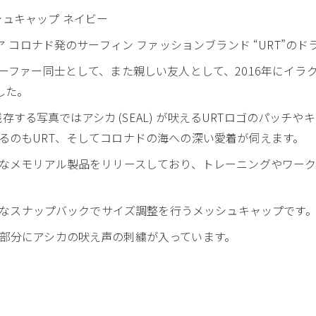
 メッシュキャップ ネイビー
ア コロナド発のサーフィン ファッションブランド “URT”のド
ファー同士として、また親しい友人として、2016年にイラクで戦死
ました。
の残存する写真ではアシカ (SEAL) が吠えるURTロゴのパッチ
るのもURT、そしてコロナドの海への深い愛着が伺えます。
々なメモリアル製品をリリースしており、トレーニングやワーク
ードなスナップバックでサイズ調整を行うメッシュキャップです
部分にアシカの吠え声の刺繍が入っています。