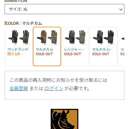
VARIATION
サイズ: XL
COLOR : マルチカム
ウッドランド
マルチカム
レンジャーグリーン
マルチカムブラック
コヨ
残り2点
SOLD OUT
SOLD OUT
SOLD OUT
SOL
この商品の再入荷時にお知らせを受け取るには
会員登録
または
ログイン
が必要です。