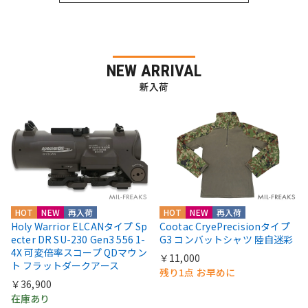
NEW ARRIVAL
新入荷
HOT
NEW
再入荷
HOT
NEW
再入荷
Holy Warrior ELCANタイプ Sp
Cootac CryePrecisionタイプ
ecter DR SU-230 Gen3 556 1-
G3 コンバットシャツ 陸自迷彩
4X 可変倍率スコープ QDマウン
￥11,000
ト フラットダークアース
残り1点 お早めに
￥36,900
在庫あり