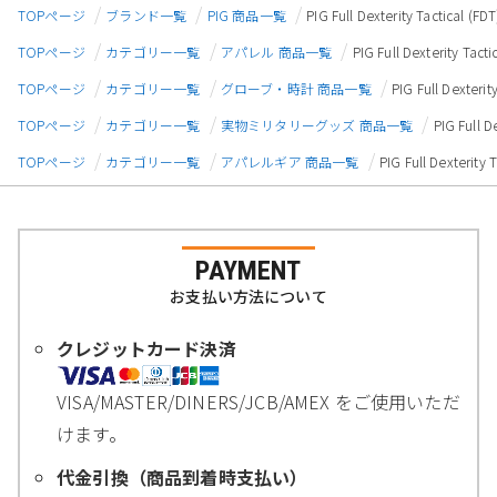
TOPページ
ブランド一覧
PIG 商品一覧
PIG Full Dexterity Tactica
TOPページ
カテゴリー一覧
アパレル 商品一覧
PIG Full Dexterity 
TOPページ
カテゴリー一覧
グローブ・時計 商品一覧
PIG Full Dexte
TOPページ
カテゴリー一覧
実物ミリタリーグッズ 商品一覧
PIG Full
TOPページ
カテゴリー一覧
アパレルギア 商品一覧
PIG Full Dexteri
PAYMENT
お支払い方法について
クレジットカード決済
VISA/MASTER/DINERS/JCB/AMEX をご使用いただ
けます。
代金引換（商品到着時支払い）