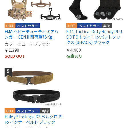
HOT
ベストセラー
HOT
ベストセラー
実物
FMA ヘビーデューティ ギアハ
5.11 Tactical Duty Ready PLU
ンガー GEN II 耐荷重75Kg
S OTC ドライ コンバットソッ
クス (3-PACK) ブラック
カラー:コヨーテブラウン
￥1,390
￥4,400
SOLD OUT
在庫あり
HOT
ベストセラー
実物
Haley Strategic D3 ベルクロ P
ro インナーベルト ブラック