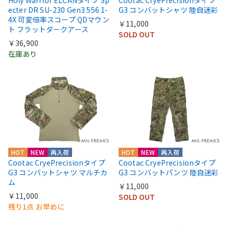
Holy Warrior ELCANタイプ Sp
Cootac CryePrecisionタイプ
ecter DR SU-230 Gen3 556 1-
G3 コンバットシャツ 陸自迷彩
4X 可変倍率スコープ QDマウン
￥11,000
ト フラットダークアース
SOLD OUT
￥36,900
在庫あり
HOT
NEW
再入荷
HOT
NEW
再入荷
Cootac CryePrecisionタイプ
Cootac CryePrecisionタイプ
G3 コンバットシャツ マルチカ
G3 コンバットパンツ 陸自迷彩
ム
￥11,000
￥11,000
SOLD OUT
残り1点 お早めに