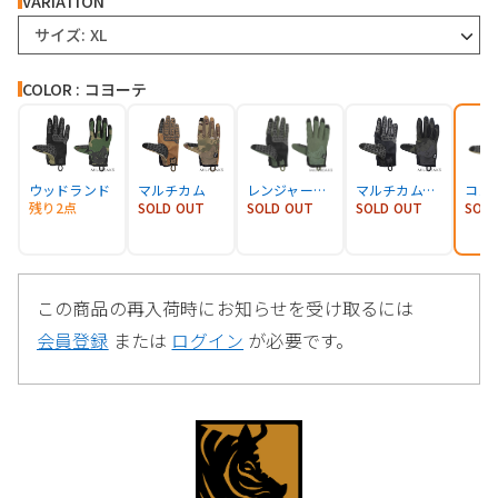
VARIATION
サイズ: XL
COLOR : コヨーテ
ウッドランド
マルチカム
レンジャーグリーン
マルチカムブラック
コヨ
残り2点
SOLD OUT
SOLD OUT
SOLD OUT
SOL
この商品の再入荷時にお知らせを受け取るには
会員登録
または
ログイン
が必要です。