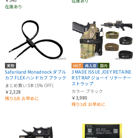
在庫あり
在庫あり
実物
HOT
再入荷
国内
Safariland Monadnock ダブル
3 MADE ISSUE JOEY RETAINE
カフ FLEX ハンドカフ ブラック
R STRAP ジョーイ リテーナー
ストラップ
まとめ買い:5本 (5% OFF)
カラー:ブラック
￥2,328
￥3,980
残り2点 お早めに
残り3点 お早めに