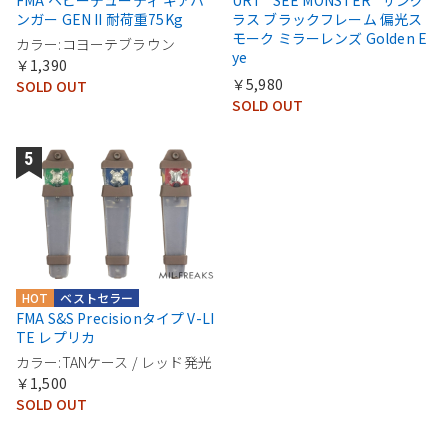
FMA ヘビーデューティ ギアハ
URT “SEE MONSTER” サング
ンガー GEN II 耐荷重75Kg
ラス ブラックフレーム 偏光ス
モーク ミラーレンズ Golden E
カラー:コヨーテブラウン
ye
￥1,390
￥5,980
SOLD OUT
SOLD OUT
HOT
ベストセラー
FMA S&S Precisionタイプ V-LI
TE レプリカ
カラー:TANケース / レッド発光
￥1,500
SOLD OUT