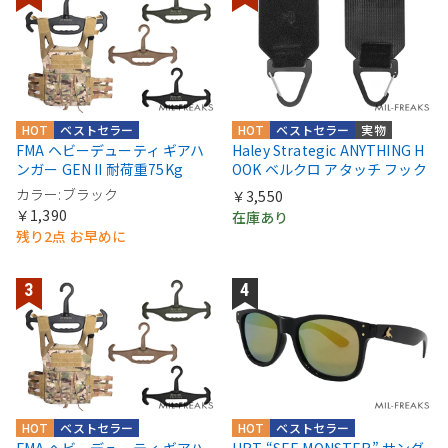
HOT
ベストセラー
HOT
ベストセラー
実物
FMA ヘビーデューティ ギアハ
Haley Strategic ANYTHING H
ンガー GEN II 耐荷重75Kg
OOK ベルクロ アタッチ フック
カラー:ブラック
￥3,550
￥1,390
在庫あり
残り2点 お早めに
HOT
ベストセラー
HOT
ベストセラー