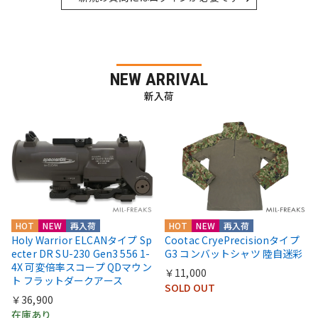
NEW ARRIVAL
新入荷
HOT
NEW
再入荷
HOT
NEW
再入荷
Holy Warrior ELCANタイプ Sp
Cootac CryePrecisionタイプ
ecter DR SU-230 Gen3 556 1-
G3 コンバットシャツ 陸自迷彩
4X 可変倍率スコープ QDマウン
￥11,000
ト フラットダークアース
SOLD OUT
￥36,900
在庫あり