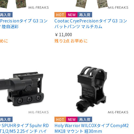
再入荷
HOT
NEW
再入荷
yePrecisionタイプ G3 コン
Cootac CryePrecisionタイプ G3 コン
 陸自迷彩
バットパンツ マルチカム
￥11,000
早めに
残り2点 お早めに
再入荷
HOT
NEW
再入荷
or SPUHRタイプ Spuhr RD
Holy Warrior WILCOXタイプ CompM2
 T1/2/M5 2.25インチ ハイ
MK18 マウント 経30mm