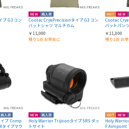
NEW
再入荷
HOT
NEW
nタイプ G3 コン
Cootac CryePrecisionタイプ G3 コン
Cootac Cr
バットシャツ マルチカム
バットパンツ
￥11,000
￥11,000
残り1点 お早めに
残り1点 お
再入荷
NEW
再入荷
HOT
NEW
ntタイプ Comp
Holy Warrior Trijiconタイプ SRS ダッ
Holy Warri
COXタイプマウ
トサイト
F Aimpoint