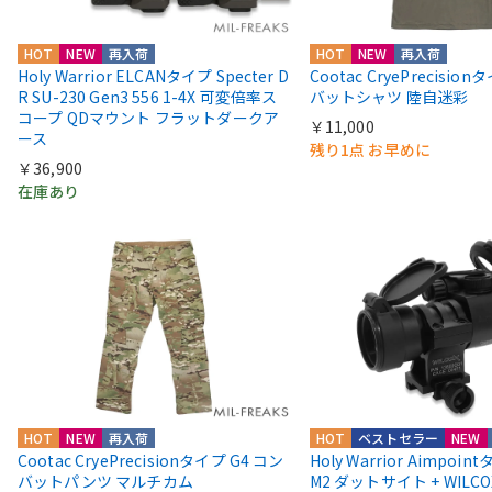
HOT
NEW
再入荷
HOT
NEW
再入荷
Holy Warrior ELCANタイプ Specter D
Cootac CryePrecisio
R SU-230 Gen3 556 1-4X 可変倍率ス
バットシャツ 陸自迷彩
コープ QDマウント フラットダークア
￥11,000
ース
残り1点 お早めに
￥36,900
在庫あり
HOT
NEW
再入荷
HOT
ベストセラー
NEW
Cootac CryePrecisionタイプ G4 コン
Holy Warrior Aimpoi
バットパンツ マルチカム
M2 ダットサイト + WIL