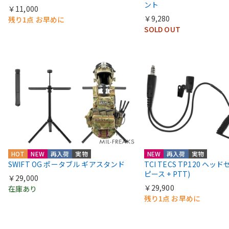
ント
￥11,000
￥9,280
残り1点 お早めに
SOLD OUT
HOT
NEW
再入荷
実物
NEW
再入荷
実物
SWIFT OG ポータブル ギアスタンド
TCI TECS TP120 ヘッ
ピース + PTT)
￥29,000
￥29,900
在庫あり
残り1点 お早めに