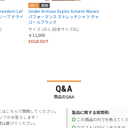
HOT
実物
Freedom Lef
Under Armour Explor Airvent Woven
トスリーブ ドライ
パフォーマンス ストレッチシャツ チャ
コールブラック
)
サイズ: US-L (日本サイズXL)
￥11,000
SOLD OUT
Q&A
商品のQ&A
とはこちらで質問してください。
製品に関する質問例:
スタッフがお答えします！
この商品の内寸を教えてく
問は避けてください。
ウエストは30インチですが、