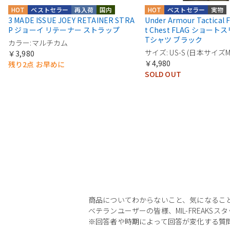
HOT
ベストセラー
再入荷
国内
HOT
ベストセラー
実物
3 MADE ISSUE JOEY RETAINER STRA
Under Armour Tactical 
P ジョーイ リテーナー ストラップ
t Chest FLAG ショー
Tシャツ ブラック
カラー:マルチカム
サイズ: US-S (日本サイズM
￥3,980
￥4,980
残り2点 お早めに
SOLD OUT
商品についてわからないこと、気になるこ
ベテランユーザーの皆様、MIL-FREAKS
※回答者や時期によって回答が変化する質