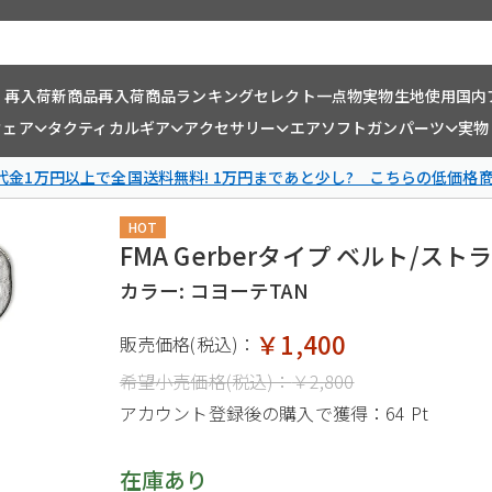
・再入荷
新商品
再入荷商品
ランキング
セレクト一点物
実物生地使用
国内
ウェア
タクティカルギア
アクセサリー
エアソフトガンパーツ
実物
金1万円以上で全国送料無料! 1万円まであと少し? こちらの低価格
HOT
FMA Gerberタイプ ベルト/ス
カラー: コヨーテTAN
￥1,400
販売価格(税込)：
希望小売価格(税込)：
￥2,800
アカウント登録後の購入で獲得：
64 Pt
在庫あり