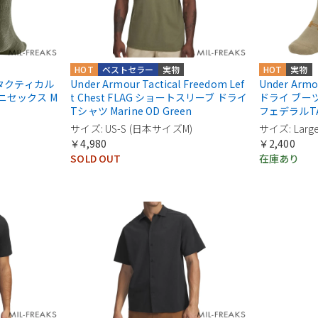
HOT
ベストセラー
実物
HOT
実物
al タクティカル
Under Armour Tactical Freedom Lef
Under Arm
ニセックス M
t Chest FLAG ショートスリーブ ドライ
ドライ ブー
Tシャツ Marine OD Green
フェデラルT
)
サイズ: US-S (日本サイズM)
サイズ: Large 
￥4,980
￥2,400
SOLD OUT
在庫あり