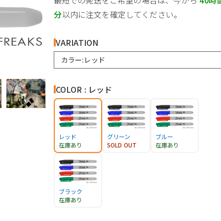
最短での発送をご希望の場合は、今から
40時
分
以内に注文を確定してください。
VARIATION
カラー:レッド
COLOR : レッド
レッド
グリーン
ブルー
在庫あり
SOLD OUT
在庫あり
ブラック
在庫あり