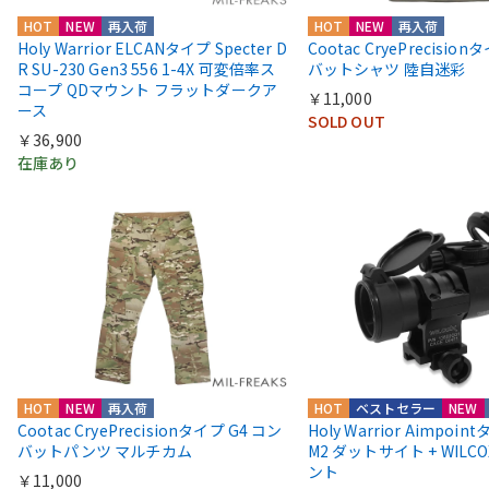
HOT
NEW
再入荷
HOT
NEW
再入荷
Holy Warrior ELCANタイプ Specter D
Cootac CryePrecisio
R SU-230 Gen3 556 1-4X 可変倍率ス
バットシャツ 陸自迷彩
コープ QDマウント フラットダークア
￥11,000
ース
SOLD OUT
￥36,900
在庫あり
HOT
NEW
再入荷
HOT
ベストセラー
NEW
Cootac CryePrecisionタイプ G4 コン
Holy Warrior Aimpoi
バットパンツ マルチカム
M2 ダットサイト + WIL
ント
￥11,000