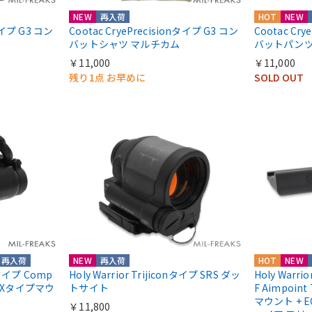
NEW
再入荷
HOT
NEW
nタイプ G3 コン
Cootac CryePrecisionタイプ G3 コン
Cootac Cr
バットシャツ マルチカム
バットパンツ
￥11,000
￥11,000
残り1点 お早めに
SOLD OUT
再入荷
NEW
再入荷
HOT
NEW
ntタイプ Comp
Holy Warrior Trijiconタイプ SRS ダッ
Holy Warri
COXタイプマウ
トサイト
F Aimpoint
マウント + E
￥11,800