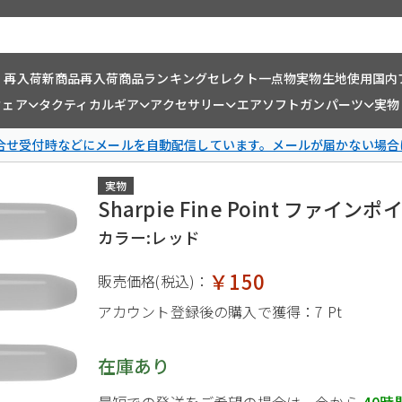
・再入荷
新商品
再入荷商品
ランキング
セレクト一点物
実物生地使用
国内
ウェア
タクティカルギア
アクセサリー
エアソフトガンパーツ
実物
問合せ受付時などにメールを自動配信しています。メールが届かない場合
実物
Sharpie Fine Point ファイ
カラー:レッド
￥150
販売価格(税込)：
アカウント登録後の購入で獲得：
7 Pt
在庫あり