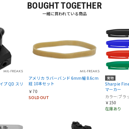
BOUGHT TOGETHER
一緒に買われている商品
アメリカ ラバーバンド 6mm幅 8.6cm
実物
経 10本セット
eタイプ QD スリ
Sharpie F
マーカー
￥70
カラー:ブラ
SOLD OUT
￥150
在庫あり