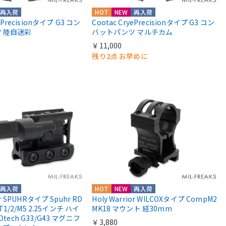
再入荷
HOT
NEW
再入荷
yePrecisionタイプ G3 コン
Cootac CryePrecisionタイプ G3 コン
 陸自迷彩
バットパンツ マルチカム
￥11,000
残り2点 お早めに
再入荷
HOT
NEW
再入荷
or SPUHRタイプ Spuhr RD
Holy Warrior WILCOXタイプ CompM2
 T1/2/M5 2.25インチ ハイ
MK18 マウント 経30mm
Otech G33/G43 マグニフ
￥3,880