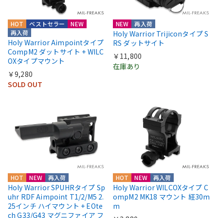
HOT
ベストセラー
NEW
NEW
再入荷
再入荷
Holy Warrior Trijiconタイプ S
Holy Warrior Aimpointタイプ
RS ダットサイト
CompM2 ダットサイト + WILC
￥11,800
OXタイプマウント
在庫あり
￥9,280
SOLD OUT
HOT
NEW
再入荷
HOT
NEW
再入荷
Holy Warrior SPUHRタイプ Sp
Holy Warrior WILCOXタイプ C
uhr RDF Aimpoint T1/2/M5 2.
ompM2 MK18 マウント 経30m
25インチ ハイマウント + EOte
m
ch G33/G43 マグニファイア フ