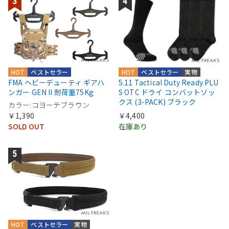
HOT
ベストセラー
HOT
ベストセラー
実物
FMA ヘビーデューティ ギアハ
5.11 Tactical Duty Ready PLU
ンガー GEN II 耐荷重75Kg
S OTC ドライ コンバットソッ
クス (3-PACK) ブラック
カラー:コヨーテブラウン
￥1,390
￥4,400
SOLD OUT
在庫あり
HOT
ベストセラー
実物