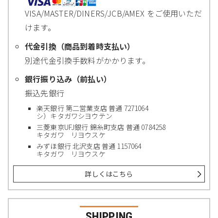
VISA/MASTER/DINERS/JCB/AMEX をご使用いただ
けます。
代金引換（商品到着時支払い）
別途代金引換手数料がかかります。
銀行振り込み（前払い）
振込先銀行
楽天銀行 第二営業支店 普通 7271064
シ）キタガワシヨウテン
三菱東京UFJ銀行 錦糸町支店 普通 0784258
キタガワ リヨウスケ
みずほ銀行 北沢支店 普通 1157064
キタガワ リヨウスケ
詳しくはこちら
SHIPPING