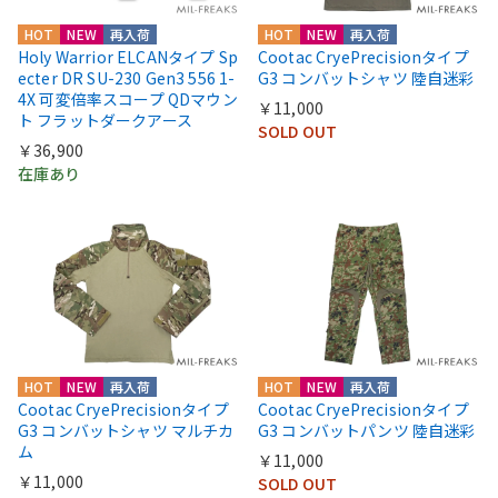
HOT
NEW
再入荷
HOT
NEW
再入荷
Holy Warrior ELCANタイプ Sp
Cootac CryePrecisionタイプ
ecter DR SU-230 Gen3 556 1-
G3 コンバットシャツ 陸自迷彩
4X 可変倍率スコープ QDマウン
￥11,000
ト フラットダークアース
SOLD OUT
￥36,900
在庫あり
HOT
NEW
再入荷
HOT
NEW
再入荷
Cootac CryePrecisionタイプ
Cootac CryePrecisionタイプ
G3 コンバットシャツ マルチカ
G3 コンバットパンツ 陸自迷彩
ム
￥11,000
￥11,000
SOLD OUT