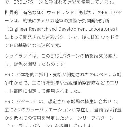
で、ERDLパターン と呼ばれる迷彩を使用しています。
世界的に有名なM81 ウッドランドにも似たこのERDLパタ
ーンは、戦後にアメリカ陸軍の技術研究開発研究所
（Engineer Research and Development Laboratories）
によって開発された迷彩パターンで、後にM81 ウッドラ
ンドの基礎となる迷彩です。
ウッドランドは、このERDLパターンの柄を約60%拡大
し、配色を調整したものです。
ERDLが本格的に採用・支給が開始されたのはベトナム戦
争中からで、主に特殊部隊や長距離偵察部隊などのエリ
ート部隊に限定して使用されました。
ERDLパターンには、想定される戦場の植生に合わせて、
主に2つのカラーバリエーションが存在し、当商品は緑豊
かな低地での使用を想定したグリーンリーフパターン
（ローランドパターン）を採用しています。