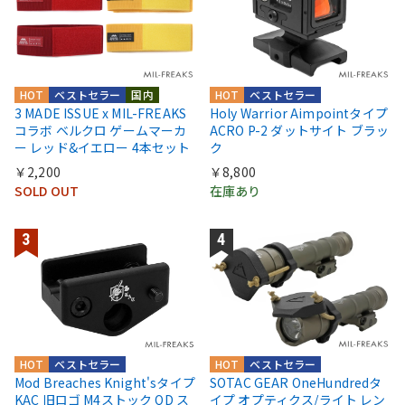
HOT
ベストセラー
国内
HOT
ベストセラー
3 MADE ISSUE x MIL-FREAKS
Holy Warrior Aimpointタイプ
コラボ ベルクロ ゲームマーカ
ACRO P-2 ダットサイト ブラッ
ー レッド&イエロー 4本セット
ク
￥2,200
￥8,800
SOLD OUT
在庫あり
HOT
ベストセラー
HOT
ベストセラー
Mod Breaches Knight'sタイプ
SOTAC GEAR OneHundredタ
KAC 旧ロゴ M4ストック QD ス
イプ オプティクス/ライト レン