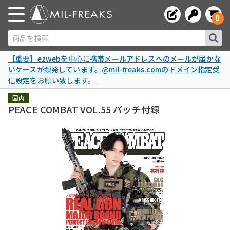
0
商品を検索
【重要】ezwebを中心に携帯メールアドレスへのメールが届かな
いケースが頻発しています。@mil-freaks.comのドメイン指定受
信設定をお願い致します。
国内
PEACE COMBAT VOL.55 パッチ付録