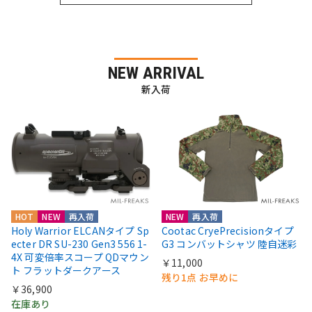
NEW ARRIVAL
新入荷
HOT
NEW
再入荷
NEW
再入荷
Holy Warrior ELCANタイプ Sp
Cootac CryePrecisionタイプ
ecter DR SU-230 Gen3 556 1-
G3 コンバットシャツ 陸自迷彩
4X 可変倍率スコープ QDマウン
￥11,000
ト フラットダークアース
残り1点 お早めに
￥36,900
在庫あり