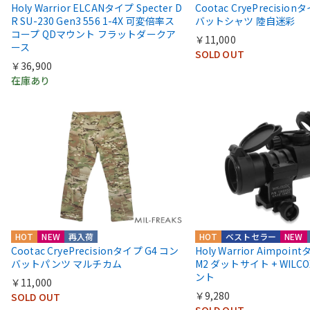
Holy Warrior ELCANタイプ Specter D
Cootac CryePrecisio
R SU-230 Gen3 556 1-4X 可変倍率ス
バットシャツ 陸自迷彩
コープ QDマウント フラットダークア
￥11,000
ース
SOLD OUT
￥36,900
在庫あり
HOT
NEW
再入荷
HOT
ベストセラー
NEW
Cootac CryePrecisionタイプ G4 コン
Holy Warrior Aimpoi
バットパンツ マルチカム
M2 ダットサイト + WIL
ント
￥11,000
￥9,280
SOLD OUT
SOLD OUT