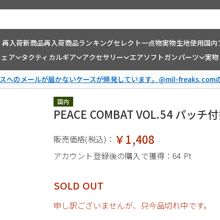
・再入荷
新商品
再入荷商品
ランキング
セレクト一点物
実物生地使用
国内
ウェア
タクティカルギア
アクセサリー
エアソフトガンパーツ
実物
スへのメールが届かないケースが頻発しています。@mil-freaks.c
国内
PEACE COMBAT VOL.54 パッチ
￥1,408
販売価格(税込)：
アカウント登録後の購入で獲得：
64 Pt
SOLD OUT
申し訳ございませんが、只今品切れ中です。