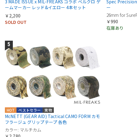
3 MADE ISSUE x MIL-FREAKS コラボ ベルクロ ゲ
Spec Prec
ームマーカー レッド&イエロー 4本セット
ー
26mm for SureF
￥2,200
￥990
SOLD OUT
在庫あり
HOT
ベストセラー
実物
McNETT (GEAR AID) Tactical CAMO FORM カモ
フラージュ グリップテープ 各色
カラー: マルチカム
￥2,780