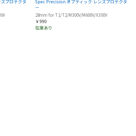
 レンズプロテクタ
Spec Precision オプティック レンズプロテクタ
ー
OKW
28mm for T1/T2/M300V/M600V/X300V
￥990
在庫あり