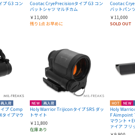
nタイプ G3 コン
Cootac CryePrecisionタイプ G3 コン
Cootac Cr
バットシャツ マルチカム
バットパンツ
￥11,000
￥11,000
残り1点 お早めに
SOLD OUT
再入荷
NEW
再入荷
HOT
NEW
ntタイプ Comp
Holy Warrior Trijiconタイプ SRS ダッ
Holy Warri
COXタイプマウ
トサイト
F Aimpoint
マウント + E
￥11,800
ァイア フリ
在庫あり
￥9,900