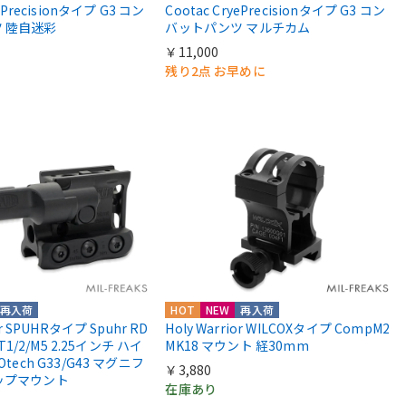
yePrecisionタイプ G3 コン
Cootac CryePrecisionタイプ G3 コン
 陸自迷彩
バットパンツ マルチカム
￥11,000
残り2点 お早めに
再入荷
HOT
NEW
再入荷
or SPUHRタイプ Spuhr RD
Holy Warrior WILCOXタイプ CompM2
 T1/2/M5 2.25インチ ハイ
MK18 マウント 経30mm
Otech G33/G43 マグニフ
￥3,880
ップマウント
在庫あり